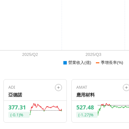
ADI
AMAT
亞德諾
應用材料
377.31
527.48
(-0.1)%
(-1.27)%