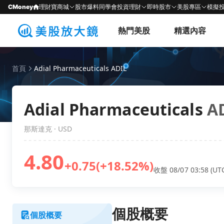
CMoney
理財寶商城
股市爆料同學會
投資理財
即時股市
美股專區
模擬
熱門美股
精選內容
首頁
Adial Pharmaceuticals ADIL
Adial Pharmaceuticals
A
那斯達克 · USD
4.80
+0.75
(+18.52%)
收盤 08/07 03:58 (UT
個股概要
個股概要