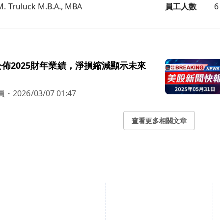
M. Truluck M.B.A., MBA
員工人數
6
佈2025財年業績，淨損縮減顯示未來
員
・
2026/03/07 01:47
查看更多相關文章