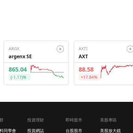
ARGX
AXTI
argenx SE
AXT
865.04
88.58
(-1.17)%
+17.84%
群
投資理財
即時股市
美股專區
料同學會
投資網誌
台股股市
美股放大鏡