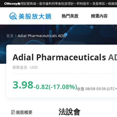
CMoney
理財寶商城
股市爆料同學會
投資理財
即時股市
美股專區
模擬
熱門美股
精選內容
首頁
Adial Pharmaceuticals ADIL
Adial Pharmaceuticals
A
那斯達克 · USD
3.98
-0.82
(-17.08%)
收盤 08/08 03:59 (UTC+
法說會
個股概要