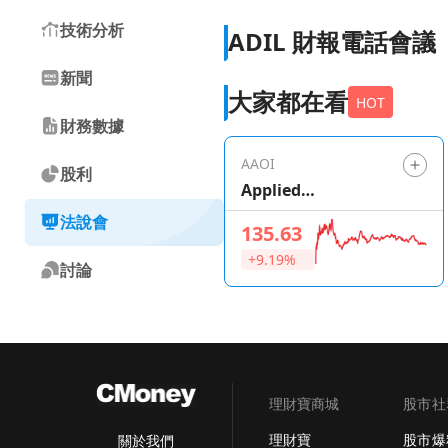
技術分析
ADIL 財報電話會議
新聞
大家都在看
HOT
財務數據
AAOI
股利
Applied
Optoelectronics
法說會
135.63
+9.19%
討論
理財寶商城
股市社
理財寶
股市爆
關於我們