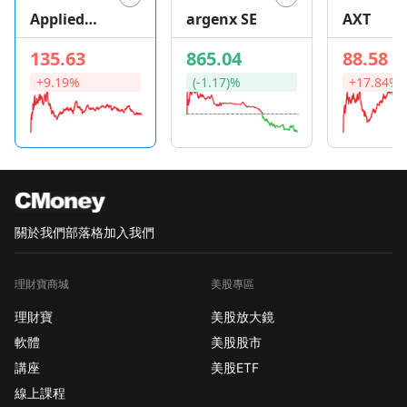
Applied
argenx SE
AXT
Optoelectro
135.63
865.04
88.58
nics
+9.19%
(-1.17)%
+17.84%
關於我們
部落格
加入我們
理財寶商城
美股專區
理財寶
美股放大鏡
軟體
美股股市
講座
美股ETF
線上課程