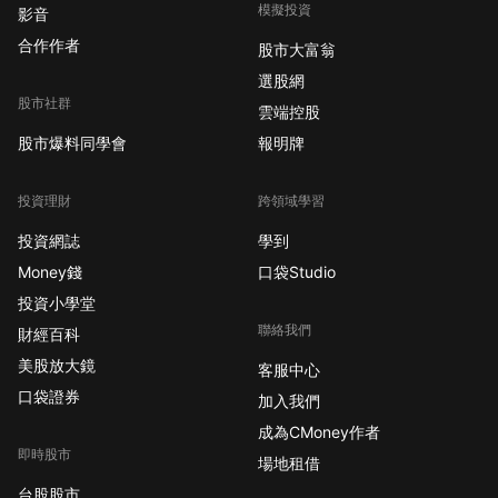
模擬投資
影音
合作作者
股市大富翁
選股網
股市社群
雲端控股
股市爆料同學會
報明牌
投資理財
跨領域學習
投資網誌
學到
Money錢
口袋Studio
投資小學堂
聯絡我們
財經百科
美股放大鏡
客服中心
口袋證券
加入我們
成為CMoney作者
即時股市
場地租借
台股股市