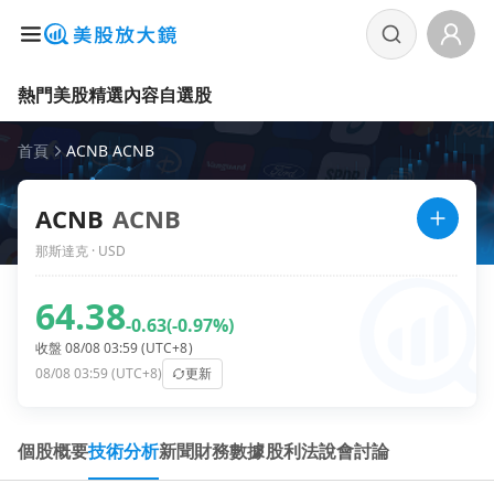
熱門美股
精選內容
自選股
首頁
ACNB ACNB
ACNB
ACNB
那斯達克 · USD
64.38
-0.63
(-0.97%)
收盤 08/08 03:59 (UTC+8)
08/08 03:59 (UTC+8)
更新
個股概要
技術分析
新聞
財務數據
股利
法說會
討論