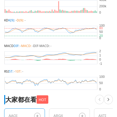
KD
K(9):
-
D(9):
-
MACD
DIF:
-
MACD:
-
DIF-MACD:
-
RSI
5T:
-
10T:
-
大家都在看
HOT
AAOI
ARGX
AXTI