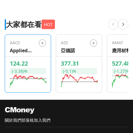
大家都在看
HOT
AAOI
ADI
AMAT
Applied
亞德諾
應用材料
Optoelectro
124.22
377.31
527.48
nics
(-3.38)%
(-0.1)%
(-1.27)%
關於我們
部落格
加入我們