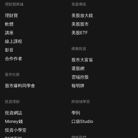
理財寶商城
美股專區
理財寶
美股放大鏡
軟體
美股股市
講座
美股ETF
線上課程
模擬投資
影音
合作作者
股市大富翁
選股網
股市社群
雲端控股
股市爆料同學會
報明牌
投資理財
跨領域學習
投資網誌
學到
Money錢
口袋Studio
投資小學堂
聯絡我們