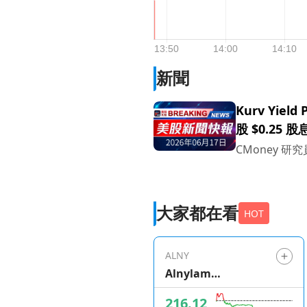
新聞
Kurv Yield
股 $0.25
CMoney 研究
大家都在看
HOT
ALNY
Alnylam
Pharmaceuticals
216.12