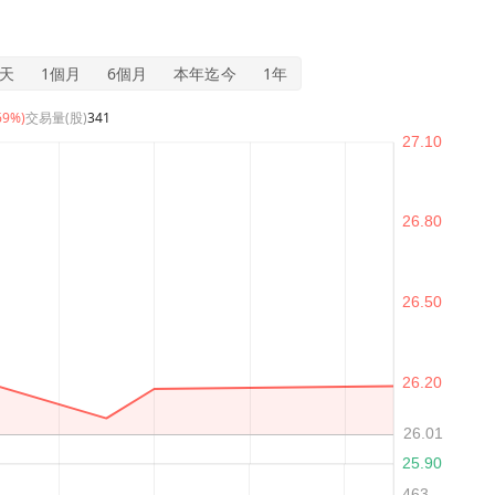
5天
1個月
6個月
本年迄今
1年
69%)
交易量(股)
341