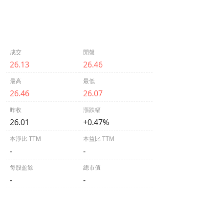
成交
開盤
26.13
26.46
最高
最低
26.46
26.07
昨收
漲跌幅
26.01
+0.47%
本淨比 TTM
本益比 TTM
-
-
每股盈餘
總市值
-
-