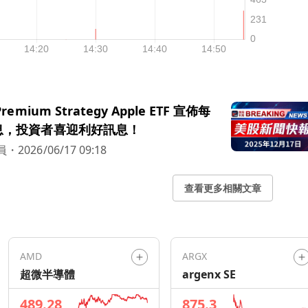
 Premium Strategy Apple ETF 宣佈每
 股息，投資者喜迎利好訊息！
員
・
2026/06/17 09:18
查看更多相關文章
AMD
ARGX
超微半導體
argenx SE
489.28
875.3