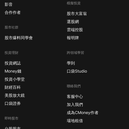
模擬投資
影音
合作作者
股市大富翁
選股網
股市社群
雲端控股
股市爆料同學會
報明牌
投資理財
跨領域學習
投資網誌
學到
Money錢
口袋Studio
投資小學堂
聯絡我們
財經百科
美股放大鏡
客服中心
口袋證券
加入我們
成為CMoney作者
即時股市
場地租借
台股股市