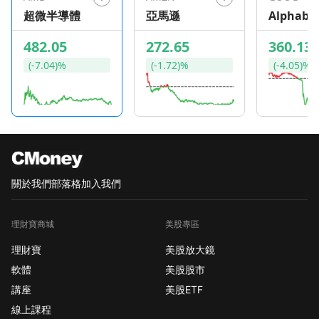
超微半導體
亞馬遜
Alphabe
482.05
272.65
360.13
(-7.04)%
(-1.72)%
(-4.05)%
關於我們
部落格
加入我們
理財寶商城
美股專區
理財寶
美股放大鏡
軟體
美股股市
講座
美股ETF
線上課程