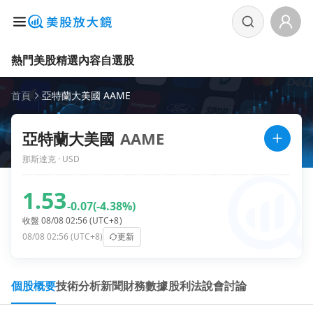
熱門美股
精選內容
自選股
首頁
亞特蘭大美國 AAME
亞特蘭大美國
AAME
那斯達克 · USD
1.53
-0.07
(-4.38%)
收盤 08/08 02:56 (UTC+8)
08/08 02:56 (UTC+8)
更新
個股概要
技術分析
新聞
財務數據
股利
法說會
討論