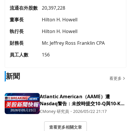
流通在外股數
20,397,228
董事長
Hilton H. Howell
執行長
Hilton H. Howell
財務長
Mr. Jeffrey Ross Franklin CPA
員工人數
156
新聞
看更多
Atlantic American（AAME）遭
Nasdaq警告：未按時提交10-Q與10-K，
股價應聲下挫
CMoney 研究員
・
2026/05/22 21:17
查看更多相關文章