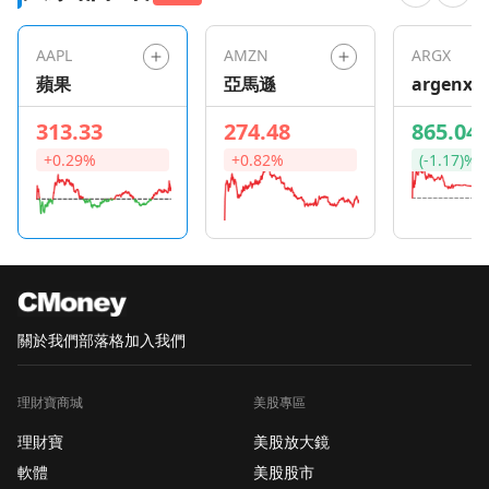
AAPL
AMZN
ARGX
蘋果
亞馬遜
argenx S
313.33
274.48
865.04
+0.29%
+0.82%
(-1.17)%
關於我們
部落格
加入我們
理財寶商城
美股專區
理財寶
美股放大鏡
軟體
美股股市