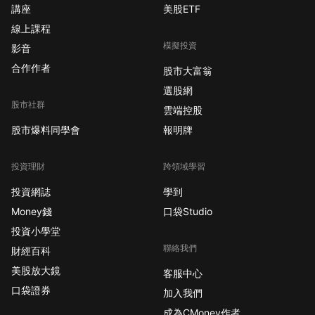
講座
美股ETF
線上課程
模擬投資
影音
合作作者
股市大富翁
選股網
股市社群
雲端控股
股市爆料同學會
報明牌
投資理財
跨領域學習
投資網誌
學到
Money錢
口袋Studio
投資小學堂
聯絡我們
財經百科
美股放大鏡
客服中心
口袋證券
加入我們
成為CMoney作者