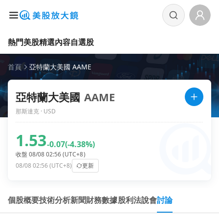
熱門美股
精選內容
自選股
首頁
亞特蘭大美國 AAME
亞特蘭大美國
AAME
那斯達克 · USD
1.53
-0.07
(-4.38%)
收盤 08/08 02:56 (UTC+8)
08/08 02:56 (UTC+8)
更新
個股概要
技術分析
新聞
財務數據
股利
法說會
討論