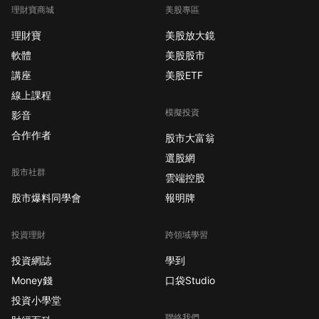
理財寶商城
美股專區
理財寶
美股放大鏡
軟體
美股股市
講座
美股ETF
線上課程
模擬投資
影音
合作作者
股市大富翁
選股網
股市社群
雲端控股
股市爆料同學會
報明牌
投資理財
跨領域學習
投資網誌
學到
Money錢
口袋Studio
投資小學堂
聯絡我們