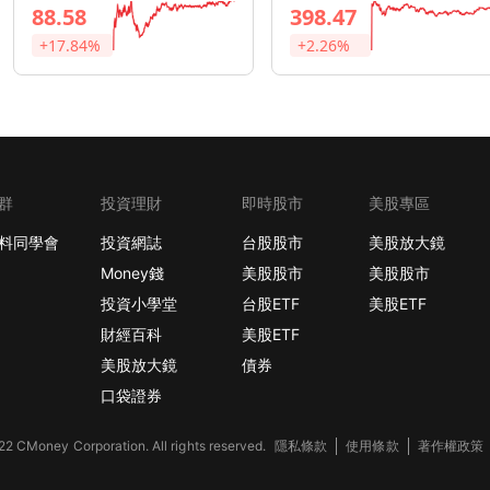
88.58
398.47
+17.84%
+2.26%
群
投資理財
即時股市
美股專區
料同學會
投資網誌
台股股市
美股放大鏡
Money錢
美股股市
美股股市
投資小學堂
台股ETF
美股ETF
財經百科
美股ETF
美股放大鏡
債券
口袋證券
2 CMoney Corporation. All rights reserved.
隱私條款
使用條款
著作權政策