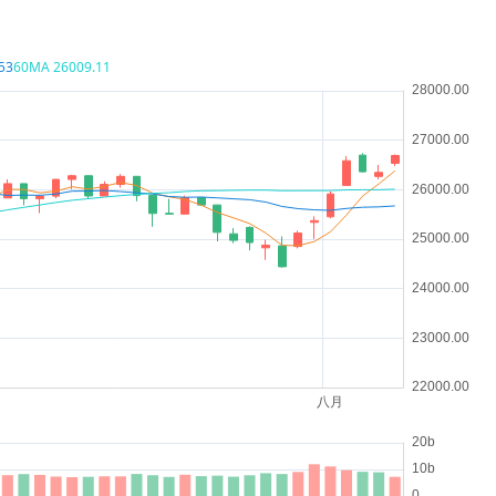
53
60MA
26009.11