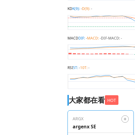
KD
K(9):
-
D(9):
-
MACD
DIF:
-
MACD:
-
DIF-MACD:
-
RSI
5T:
-
10T:
-
大家都在看
HOT
ARGX
argenx SE