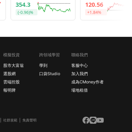
354.3
120.56
(-0.96)%
+1.84%
模擬投資
跨領域學習
聯絡我們
股市大富翁
學到
客服中心
選股網
口袋Studio
加入我們
雲端控股
成為CMoney作者
報明牌
場地租借
社群規範
免責聲明