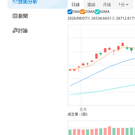
技術分析
日線
週線
月線
1分
5MA
20MA
60MA
新聞
2026/08/07
開
26534.6601
高
26712.617
討論
成交量
- (股)