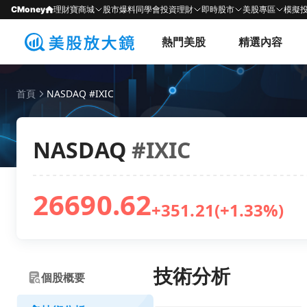
CMoney
理財寶商城
股市爆料同學會
投資理財
即時股市
美股專區
模擬
熱門美股
精選內容
首頁
NASDAQ #IXIC
NASDAQ
#IXIC
26690.62
+351.21
(+1.33%)
技術分析
個股概要