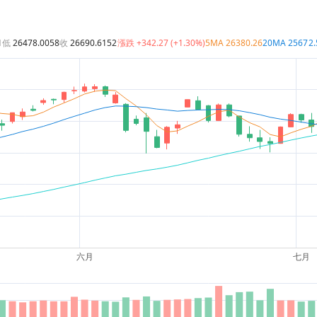
1
低
26478.0058
收
26690.6152
漲跌
+342.27 (+1.30%)
5MA
26380.26
20MA
25672.