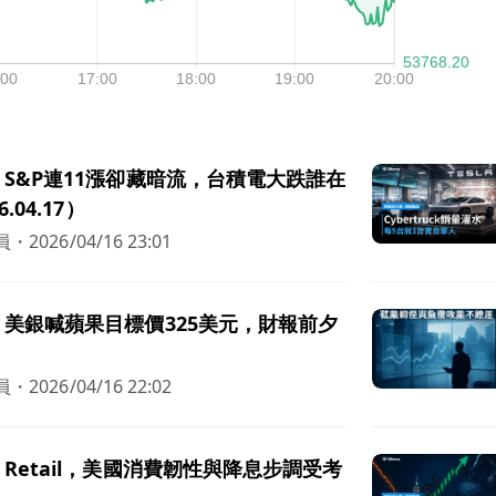
S&P連11漲卻藏暗流，台積電大跌誰在
.04.17）
員
・
2026/04/16 23:01
美銀喊蘋果目標價325美元，財報前夕
員
・
2026/04/16 22:02
Retail，美國消費韌性與降息步調受考