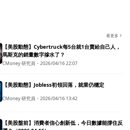
看更多
【美股動態】Cybertruck每5台就1台賣給自己人，
馬斯克的銷量數字摻水了？
CMoney 研究員
・
2026/04/16 22:07
【美股動態】Jobless初領回落，就業仍穩定
CMoney 研究員
・
2026/04/16 13:42
【美股盤前】消費者信心創新低，今日數據能撐住反