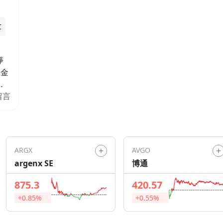
C
淨
資金
留言
韓
力大
轉
F
ARGX
AVGO
認爲
argenx SE
博通
持
875.3
420.57
+0.85%
+0.55%
t/hk/post/76969391/2NAIBQuqqa