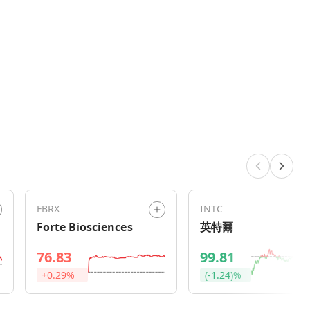
FBRX
INTC
Forte Biosciences
英特爾
76.83
99.81
+0.29%
(-1.24)%