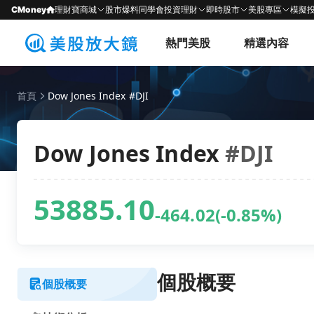
CMoney
理財寶商城
股市爆料同學會
投資理財
即時股市
美股專區
模擬
熱門美股
精選內容
首頁
Dow Jones Index #DJI
Dow Jones Index
#DJI
53885.10
-464.02
(-0.85%)
個股概要
個股概要