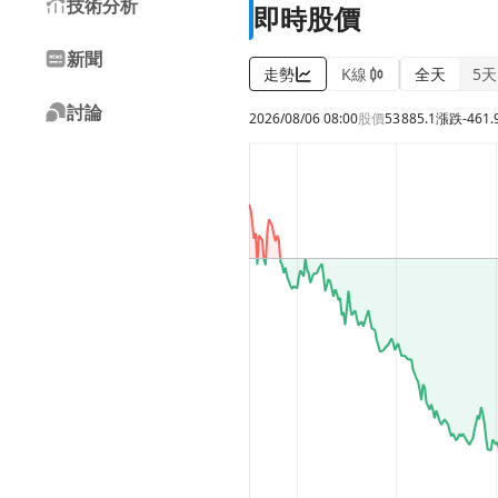
技術分析
即時股價
新聞
走勢
K線
全天
5天
討論
2026/08/06 08:00
股價
53885.1
漲跌
-461.