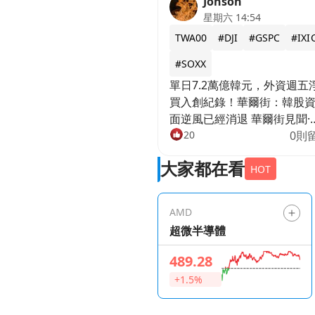
Jonson
星期六 14:54
TWA00
#DJI
#GSPC
#IXI
#SOXX
單日7.2萬億韓元，外資週五
買入創紀錄！華爾街：韓股
面逆風已經消退 華爾街見聞·
19:50 7月31日韓國KOSPI股市
20
0則
創下外資單日淨買入7.2萬億
大家都在看
元的歷史新高，月度拋售壓
HOT
幅收窄，國內養老金亦由賣
買。同時監管提高單股槓桿ET
AMD
門檻以抑制波動。花旗據此
超微半導體
資金面逆風已轉爲順風，維
KOSPI指數10000點目標位不
489.28
變。
+1.5%
https://news.futunn.com/