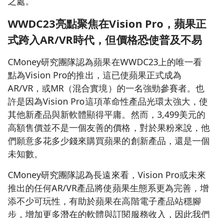
之處。
WWDC23
亮點聚焦在Vision Pro
，蘋果正
式跨入AR/VR
時代，但價格恐使普及不易
CMoney研究團隊認為蘋果在WWDC23上的唯一看
點為Vision Pro的推出，這已使蘋果正式成為
AR/VR，或MR（混合實境）的一名強勁參賽者。也
許是因為Vision Pro這項革命性產品光環太強大，使
其他新產品與新軟體顯得平庸。然而，3,499美元的
高額售價並不是一個友善的價格，對於果粉來說，他
們願意多花多少錢來購買蘋果的創新產品，還是一個
未知數。
CMoney研究團隊認為長遠來看，Vision Pro或未來
推出的任何AR/VR產品將使蘋果生態系更為完善，增
添不少可玩性，有助於蘋果在高階電子產品站穩腳
步，增加更多潛在的軟體與訂閱服務收入，因此我們