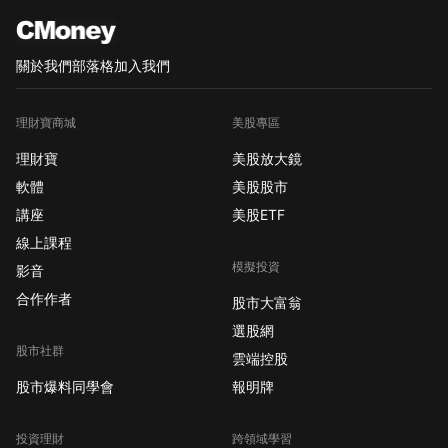
關於我們
部落格
加入我們
理財寶商城
美股專區
理財寶
美股放大鏡
軟體
美股股市
講座
美股ETF
線上課程
模擬投資
影音
合作作者
股市大富翁
選股網
股市社群
雲端控股
股市爆料同學會
報明牌
投資理財
跨領域學習