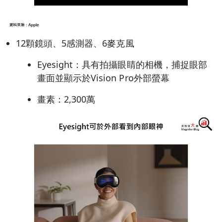
12顆鏡頭、5感測器、6麥克風
Eyesight：具有拍攝眼睛的相機，捕捉眼部
畫面並顯示於Vision Pro外部螢幕
畫素：2,300萬