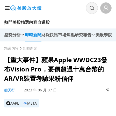
熱門美股
精選內容
自選股
盤勢分析
即時新聞
財報快訊
市場焦點
研究報告
美股學院
精選內容
即時新聞
【重大事件】蘋果Apple WWDC23發
布Vision Pro，要價超過十萬台幣的
AR/VR裝置考驗果粉信仰
熊天行
・
2023 年 06 月 07 日
AAPL
META