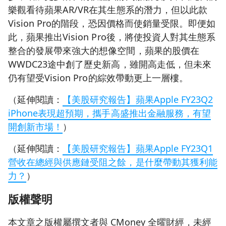
樂觀看待蘋果AR/VR在其生態系的潛力，但以此款
Vision Pro的階段，恐因價格而使銷量受限。即便如
此，蘋果推出Vision Pro後，將使投資人對其生態系
整合的發展帶來強大的想像空間，蘋果的股價在
WWDC23途中創了歷史新高，雖開高走低，但未來
仍有望受Vision Pro的綜效帶動更上一層樓。
（延伸閱讀：
【美股研究報告】蘋果Apple FY23Q2
iPhone表現超預期，攜手高盛推出金融服務，有望
開創新市場！
）
（延伸閱讀：
【美股研究報告】蘋果Apple FY23Q1
營收在總經與供應鏈受阻之餘，是什麼帶動其獲利能
力？
）
版權聲明
本文章之版權屬撰文者與 CMoney 全曜財經，未經