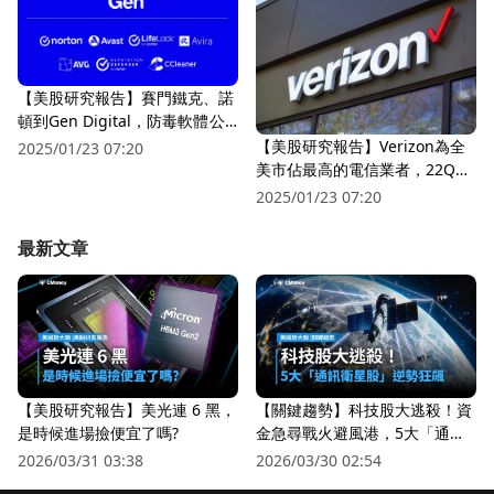
【美股研究報告】賽門鐵克、諾
頓到Gen Digital，防毒軟體公
司整合蛻變搶奪市占並產生綜效
【美股研究報告】Verizon為全
2025/01/23 07:20
美市佔最高的電信業者，22Q3
營收成長，後續展望如何看待？
2025/01/23 07:20
最新文章
【美股研究報告】美光連 6 黑，
【關鍵趨勢】科技股大逃殺！資
是時候進場撿便宜了嗎?
金急尋戰火避風港，5大「通訊
衛星股」逆勢狂飆
2026/03/31 03:38
2026/03/30 02:54