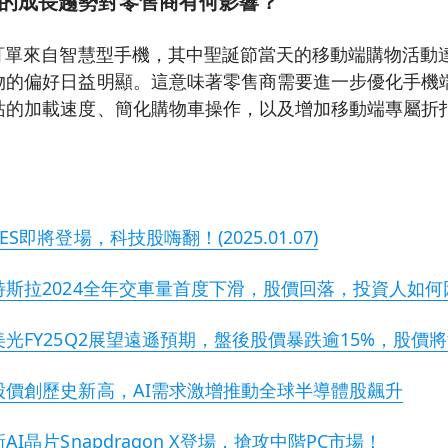
的成長趨勢對零售商有何影響？
的訂單來自智慧型手機，其中聖誕節當天的移動端購物活動
物的偏好日益明顯。這意味著零售商需要進一步優化手機
站的加載速度、簡化購物車操作，以及增加移動端專屬折
即將登場，科技股嗨翻！(2025.01.07)
斯拉2024全年交車量首度下滑，股價回落，投資人如何
光FY25Q2展望遠遜預期，盤後股價暴跌逾15%，股價
股價創歷史新高，AI需求激增推動全球半導體股飆升
I晶片Snapdragon X登場，搶攻中階PC市場！