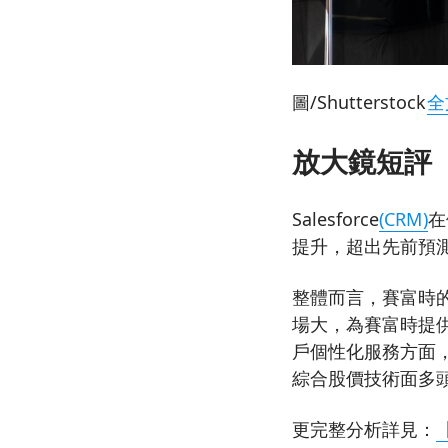
圖/Shutterstock
全
放大鏡短評
Salesforce
(CRM)
在
提升，超出先前預
整體而言，賽富時的
場大，為賽富時提供
戶個性化服務方面，
綜合股價技術面多
更完整分析詳見：