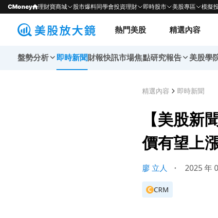
CMoney
理財寶商城
股市爆料同學會
投資理財
即時股市
美股專區
模擬
熱門美股
精選內容
盤勢分析
即時新聞
財報快訊
市場焦點
研究報告
美股學
精選內容
即時新聞
【美股新聞】
價有望上
廖 立人
・
2025 年 
CRM
C