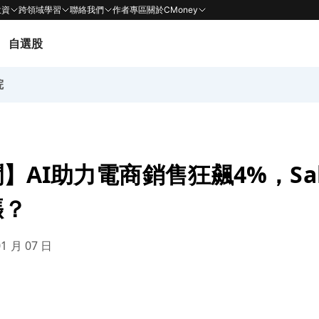
投資
跨領域學習
聯絡我們
作者專區
關於CMoney
自選股
院
AI助力電商銷售狂飆4%，Sale
漲？
01 月 07 日