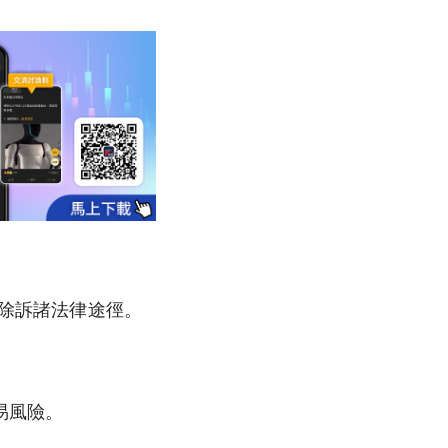
排除訴諸法律途徑。
易風險。