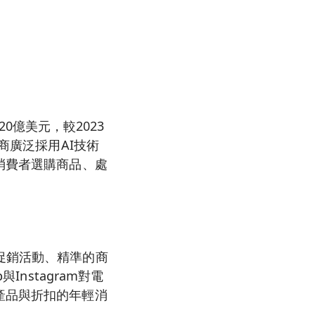
820億美元，較2023
商廣泛採用AI技術
消費者選購商品、處
促銷活動、精準的商
nstagram對電
產品與折扣的年輕消