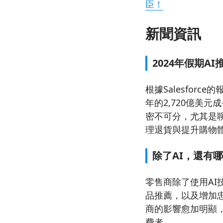
臣！
新聞資訊
2024年假期
根據Salesforc
年的2,720億美
密不可分，尤其是聊
理退貨與提升購物
除了AI，還有
零售商除了使用A
品推薦，以及增加忠誠
商的影響愈加明顯
費者。