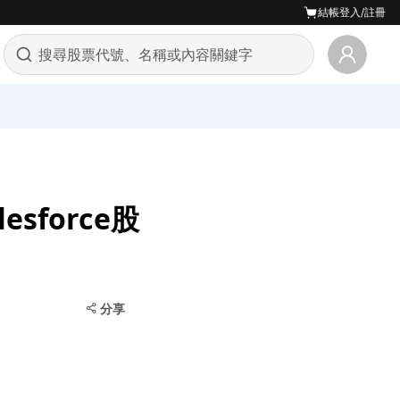
結帳
登入/註冊
sforce股
分享