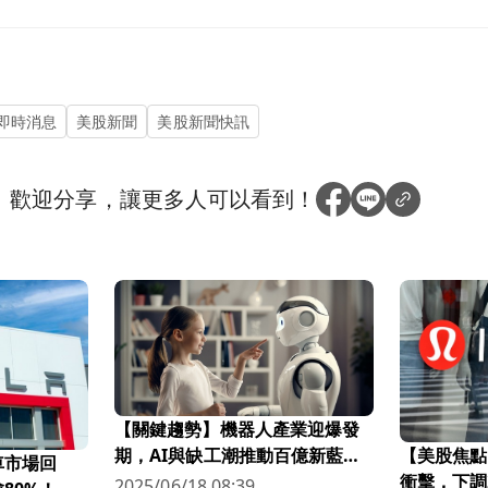
即時消息
美股新聞
美股新聞快訊
？
歡迎分享，讓更多人可以看到！
【關鍵趨勢】機器人產業迎爆發
【美股焦點】
期，AI與缺工潮推動百億新藍
車市場回
衝擊，下調
海！
2025/06/18 08:39