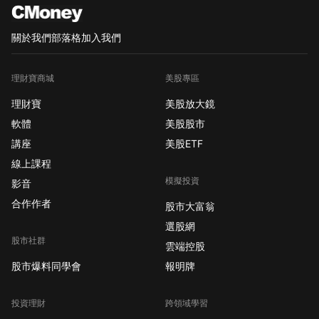
關於我們
部落格
加入我們
理財寶商城
美股專區
理財寶
美股放大鏡
軟體
美股股市
講座
美股ETF
線上課程
模擬投資
影音
合作作者
股市大富翁
選股網
股市社群
雲端控股
股市爆料同學會
報明牌
投資理財
跨領域學習