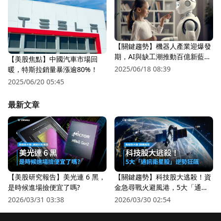
【關鍵趨勢】機器人產業迎爆發
期，AI與缺工潮推動百億新藍
【美股焦點】中國汽車市場回
海！
2025/06/18 08:39
暖，特斯拉銷量暴漲逾80%！
2025/06/20 05:45
最新文章
【美股研究報告】美光連 6 黑，
【關鍵趨勢】科技股大逃殺！資
是時候進場撿便宜了嗎?
金急尋戰火避風港，5大「通訊
衛星股」逆勢狂飆
2026/03/31 03:38
2026/03/30 02:54