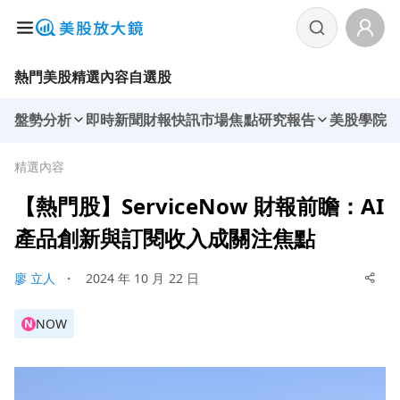
熱門美股
精選內容
自選股
盤勢分析
即時新聞
財報快訊
市場焦點
研究報告
美股學院
精選內容
【熱門股】ServiceNow 財報前瞻：AI
產品創新與訂閱收入成關注焦點
廖 立人
・
2024 年 10 月 22 日
NOW
N