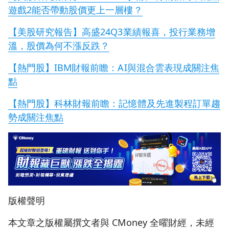
遊戲2能否帶動股價更上一層樓？
【美股研究報告】高盛24Q3業績報喜，投行業務增
溫，股價為何不漲反跌？
【熱門股】IBM財報前瞻：AI與混合雲表現成關注焦
點
【熱門股】科林財報前瞻：記憶體及先進製程訂單趨
勢成關注焦點
版權聲明
本文章之版權屬撰文者與 CMoney 全曜財經，未經