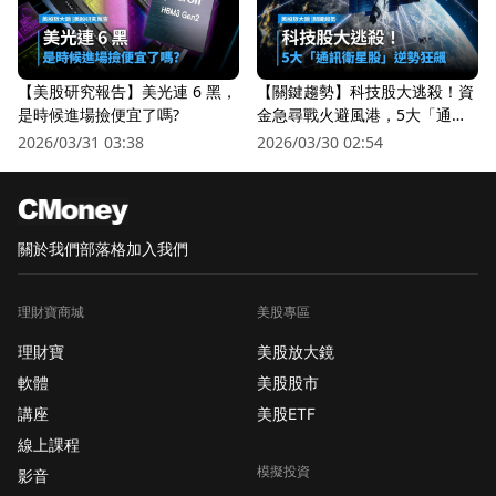
【美股研究報告】美光連 6 黑，
【關鍵趨勢】科技股大逃殺！資
是時候進場撿便宜了嗎?
金急尋戰火避風港，5大「通訊
衛星股」逆勢狂飆
2026/03/31 03:38
2026/03/30 02:54
關於我們
部落格
加入我們
理財寶商城
美股專區
理財寶
美股放大鏡
軟體
美股股市
講座
美股ETF
線上課程
模擬投資
影音