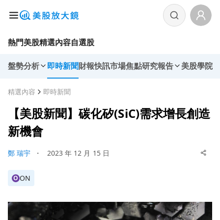
熱門美股
精選內容
自選股
盤勢分析
即時新聞
財報快訊
市場焦點
研究報告
美股學院
精選內容
即時新聞
【美股新聞】碳化矽(SiC)需求增長創造
新機會
鄭 瑞宇
・
2023 年 12 月 15 日
ON
O