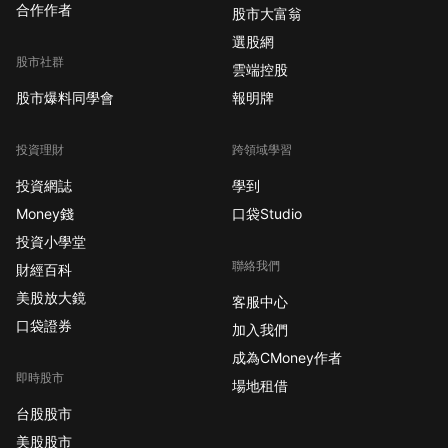
合作作者
股市大富翁
選股網
股市社群
雲端控股
股市爆料同學會
報明牌
投資理財
跨領域學習
投資網誌
學到
Money錢
口袋Studio
投資小學堂
聯絡我們
財經百科
美股放大鏡
客服中心
口袋證券
加入我們
成為CMoney作者
即時股市
場地租借
台股股市
美股股市