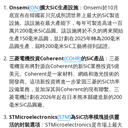
Onsemi
(ON)
擴大
SiC
生產設施
：Onsemi於10月
底宣布在韓國富川完成所謂世界上最大的SiC製造
設施。該設施在最大產能下，每年可製造高達一百
萬片200毫米SiC晶圓。該設施將於不久的將來開始
生產150毫米晶圓，並計劃在2025年轉為200毫米
晶圓生產，屆時200毫米SiC工藝將得到認證。
三菱電機投資
Coherent
(COHR)
的
SiC
產品
：三菱
電機宣布將對源自Coherent的新SiC業務投資5億
美元。Coherent是一家材料、網絡和激光技術的
開發商。這項新投資將進一步鞏固三菱的SiC功率
設備業務，並加深其與Coherent的現有聯繫。三
菱電機計劃在2026年起在日本熊本縣建造新的200
毫米SiC晶圓廠。
STMicroelectronics
(STM)
為SiC
功率模塊提供靈
活的封裝選項
：STMicroelectronics是市場上最大