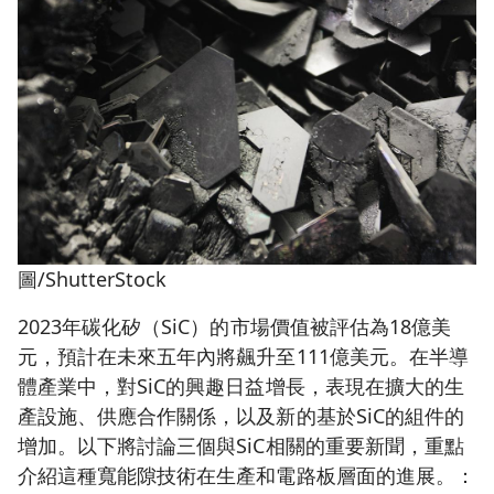
圖/ShutterStock
2023年碳化矽（SiC）的市場價值被評估為18億美
元，預計在未來五年內將飆升至111億美元。在半導
體產業中，對SiC的興趣日益增長，表現在擴大的生
產設施、供應合作關係，以及新的基於SiC的組件的
增加。以下將討論三個與SiC相關的重要新聞，重點
介紹這種寬能隙技術在生產和電路板層面的進展。：