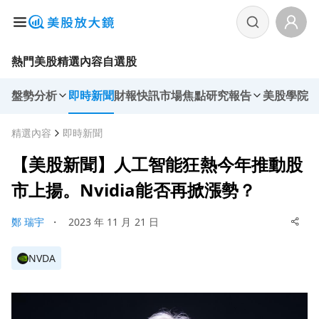
熱門美股
精選內容
自選股
盤勢分析
即時新聞
財報快訊
市場焦點
研究報告
美股學院
精選內容
即時新聞
【美股新聞】人工智能狂熱今年推動股
市上揚。Nvidia能否再掀漲勢？
鄭 瑞宇
・
2023 年 11 月 21 日
NVDA