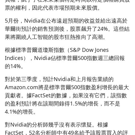
票的權利，因此代表市場預期未來股價。
5月份，Nvidia在公布遠超預期的收益並給出遠高於
華爾街預計的銷售預測後，股票飆升了24%。這些結
果將圍繞人工智能的股市狂熱推向了高潮。
根據標準普爾道瓊斯指數（S&P Dow Jones
Indices），Nvidia佔標準普爾500指數週三總回報
的14%。
對於第三季度，預計Nvidia和上月報告業績的
Amazon.com將是標準普爾500指數盈利增長的最大
貢獻者。據FactSet的數據，如果沒有它們，該指數
的盈利預計將在該期間錄得1.5%的增長，而不是
4.1%的增長。
對Nvidia的分析師幾乎沒有表示懷疑。根據
FactSet，52名分析師中有49名給予該股票買入的評