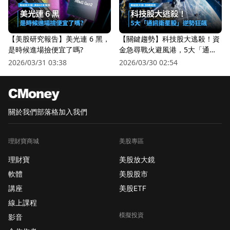
【美股研究報告】美光連 6 黑，
【關鍵趨勢】科技股大逃殺！資
是時候進場撿便宜了嗎?
金急尋戰火避風港，5大「通訊
衛星股」逆勢狂飆
2026/03/31 03:38
2026/03/30 02:54
關於我們
部落格
加入我們
理財寶商城
美股專區
理財寶
美股放大鏡
軟體
美股股市
講座
美股ETF
線上課程
模擬投資
影音