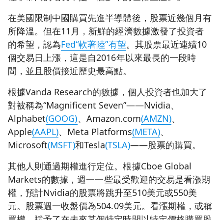
在美國限制中國購買先進半導體後，股票近幾個月有
所降溫。但在11月，新鮮的經濟數據激發了投資者
的希望，認為
Fed“軟著陸”有望
。其股票最近連續10
個交易日上漲，這是自2016年以來最長的一段時
間，並且股價接近歷史最高點。
根據Vanda Research的數據，個人投資者也加大了
對被稱為“Magnificent Seven”——Nvidia、
Alphabet
(GOOG)
、Amazon.com
(AMZN)
、
Apple
(AAPL)
、Meta Platforms
(META)
、
Microsoft
(MSFT)
和Tesla
(TSLA)
——股票的購買。
其他人則通過期權進行定位。根據Cboe Global
Markets的數據，週一一些最受歡迎的交易是看漲期
權，預計Nvidia的股票將跳升至510美元或550美
元。股票週一收盤價為504.09美元。看漲期權，或稱
買權，賦予了在未來某個特定時間以特定價格購買股