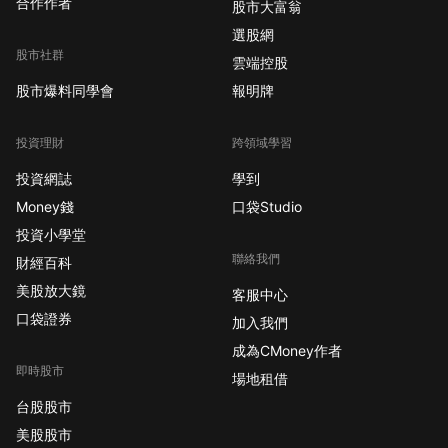
合作作者
股市大富翁
選股網
股市社群
雲端控股
股市爆料同學會
報明牌
投資理財
跨領域學習
投資網誌
學到
Money錢
口袋Studio
投資小學堂
聯絡我們
財經百科
美股放大鏡
客服中心
口袋證券
加入我們
成為CMoney作者
即時股市
場地租借
台股股市
美股股市