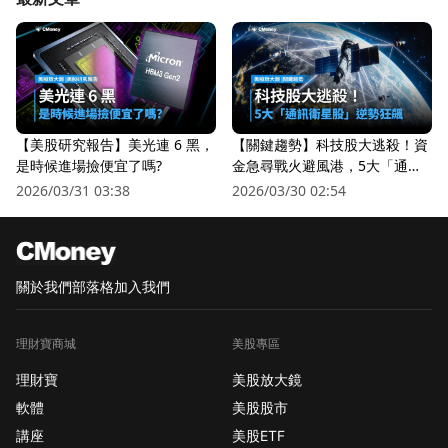
【美股研究報告】美光連 6 黑，
【關鍵趨勢】科技股大逃殺！資
是時候進場撿便宜了嗎?
金急尋戰火避風港，5大「通訊
衛星股」逆勢狂飆
2026/03/31 03:38
2026/03/30 02:54
關於我們
部落格
加入我們
理財寶商城
美股專區
理財寶
美股放大鏡
軟體
美股股市
講座
美股ETF