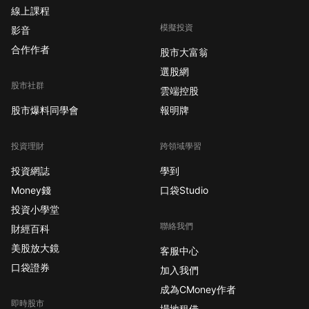
線上課程
模擬投資
影音
合作作者
股市大富翁
選股網
股市社群
雲端控股
股市爆料同學會
報明牌
投資理財
跨領域學習
投資網誌
學到
Money錢
口袋Studio
投資小學堂
聯絡我們
財經百科
美股放大鏡
客服中心
口袋證券
加入我們
成為CMoney作者
即時股市
場地租借