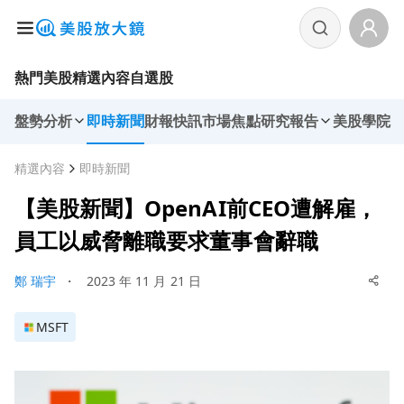
熱門美股
精選內容
自選股
盤勢分析
即時新聞
財報快訊
市場焦點
研究報告
美股學院
精選內容
即時新聞
【美股新聞】OpenAI前CEO遭解雇，
員工以威脅離職要求董事會辭職
鄭 瑞宇
・
2023 年 11 月 21 日
MSFT