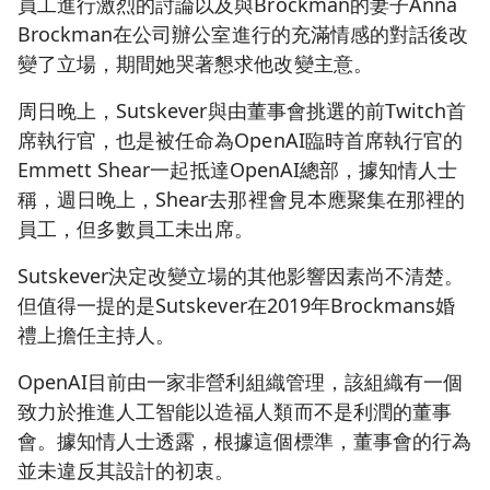
員工進行激烈的討論以及與Brockman的妻子Anna
Brockman在公司辦公室進行的充滿情感的對話後改
變了立場，期間她哭著懇求他改變主意。
周日晚上，Sutskever與由董事會挑選的前Twitch首
席執行官，也是被任命為OpenAI臨時首席執行官的
Emmett Shear一起抵達OpenAI總部，據知情人士
稱，週日晚上，Shear去那裡會見本應聚集在那裡的
員工，但多數員工未出席。
Sutskever決定改變立場的其他影響因素尚不清楚。
但值得一提的是Sutskever在2019年Brockmans婚
禮上擔任主持人。
OpenAI目前由一家非營利組織管理，該組織有一個
致力於推進人工智能以造福人類而不是利潤的董事
會。據知情人士透露，根據這個標準，董事會的行為
並未違反其設計的初衷。