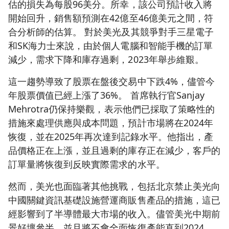
估的損失為每股96美分。所幸，該公司預計收入將
開始回升，銷售額預測在42億至46億美元之間，符
合分析師的估算。 對於美光及其競爭對手三星電子
和SK海力士來說，由於個人電腦和智能手機的訂單
減少，需求下降和庫存過剩，2023年舉步維艱。
這一趨勢導致了股票在盤後交易中下跌4%，儘管今
年股票價值已經上漲了36%。 首席執行官Sanjay
Mehrotra仍保持樂觀，表示他們已採取了策略性的
措施來處理供應與成本問題，預計市場將在2024年
恢復，並在2025年再次達到記錄水平。他指出，產
品價格正在上漲，並且過剩的庫存正在減少，客戶的
訂單量將恢復到反映實際需求的水平。
然而，美光也面臨著其他挑戰，包括北京禁止美光向
中國關鍵資訊基礎設施營運商販售產品的措施，這已
經影響到了半導體最大市場的收入。儘管美光中期前
景好壞參半，並且將不會全面恢復產能直到2024