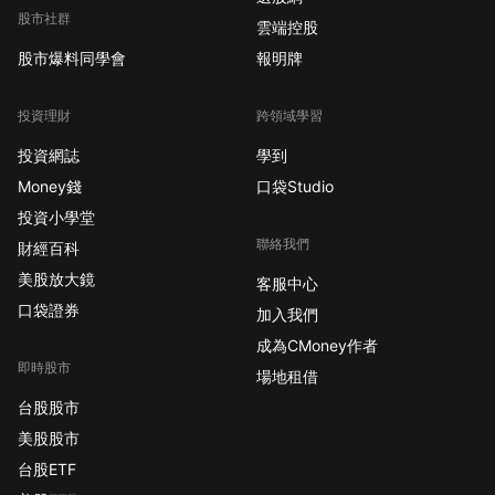
股市社群
雲端控股
股市爆料同學會
報明牌
投資理財
跨領域學習
投資網誌
學到
Money錢
口袋Studio
投資小學堂
聯絡我們
財經百科
美股放大鏡
客服中心
口袋證券
加入我們
成為CMoney作者
即時股市
場地租借
台股股市
美股股市
台股ETF