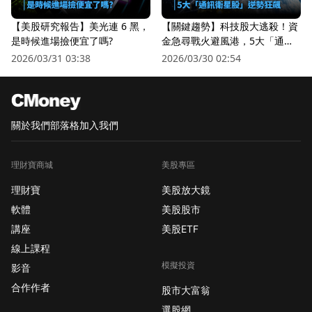
【美股研究報告】美光連 6 黑，
【關鍵趨勢】科技股大逃殺！資
是時候進場撿便宜了嗎?
金急尋戰火避風港，5大「通訊
衛星股」逆勢狂飆
2026/03/31 03:38
2026/03/30 02:54
關於我們
部落格
加入我們
理財寶商城
美股專區
理財寶
美股放大鏡
軟體
美股股市
講座
美股ETF
線上課程
模擬投資
影音
合作作者
股市大富翁
選股網