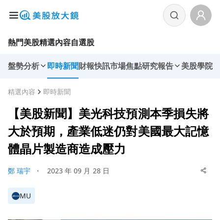
熱門美股
精選內容
自選股
盤勢分析
即時新聞
財報快訊
市場焦點
研究報告
美股學院
精選內容
即時新聞
【美股新聞】美光科技預測本季損失將
大於預期，產業低迷仍對美國最大記憶
體晶片製造商造成壓力
鄭 瑞宇
・
2023 年 09 月 28 日
MU