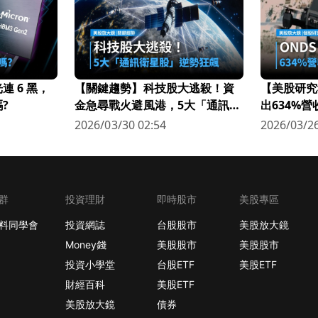
 6 黑，
【關鍵趨勢】科技股大逃殺！資
【美股研究
?
金急尋戰火避風港，5大「通訊衛
出634%
星股」逆勢狂飆
科技新星
2026/03/30 02:54
2026/03/26
群
投資理財
即時股市
美股專區
料同學會
投資網誌
台股股市
美股放大鏡
Money錢
美股股市
美股股市
投資小學堂
台股ETF
美股ETF
財經百科
美股ETF
美股放大鏡
債券