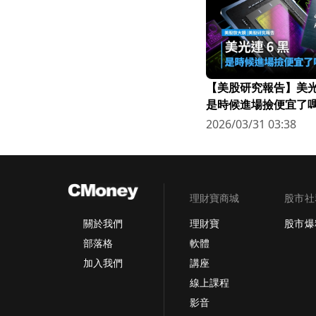
【美股研究報告】美光連
是時候進場撿便宜了嗎
2026/03/31 03:38
理財寶商城
股市社
理財寶
股市爆
關於我們
軟體
部落格
講座
加入我們
線上課程
影音