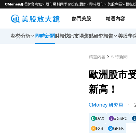
CMoney
理財寶商城
股市爆料同學會
投資理財
即時股市
美股專區
模擬
熱門美股
精選內容
盤勢分析
即時新聞
財報快訊
市場焦點
研究報告
美股學
精選內容
即時新聞
歐洲股市
新高！
CMoney 研究員
・
2
DAX
#GSPC
D
S
E
FXB
GREK
F
G