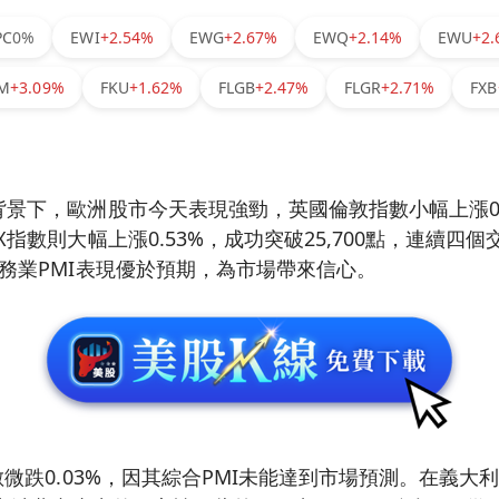
PC
0%
EWI
+2.54%
EWG
+2.67%
EWQ
+2.14%
EWU
+2
M
+3.09%
FKU
+1.62%
FLGB
+2.47%
FLGR
+2.71%
FXB
景下，歐洲股市今天表現強勁，英國倫敦指數小幅上漲0.
X指數則大幅上漲0.53%，成功突破25,700點，連續四
務業PMI表現優於預期，為市場帶來信心。
數微跌0.03%，因其綜合PMI未能達到市場預測。在義大