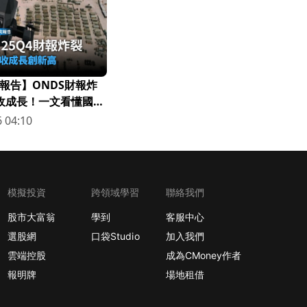
報告】ONDS財報炸
營收成長！一文看懂國防
 04:10
模擬投資
跨領域學習
聯絡我們
股市大富翁
學到
客服中心
選股網
口袋Studio
加入我們
雲端控股
成為CMoney作者
報明牌
場地租借