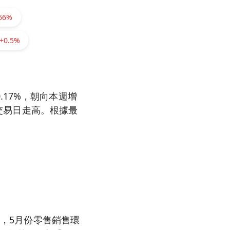
.66%
+0.5%
17%，朝向本週增
個交易日走高。根據最
利，5月份零售銷售環