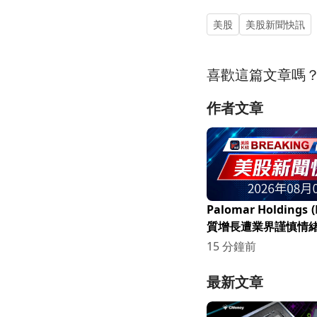
美股
美股新聞快訊
喜歡這篇文章嗎
作者文章
Palomar Holdings 
質增長遭業界謹慎情
資者該如何反應？
15 分鐘前
最新文章