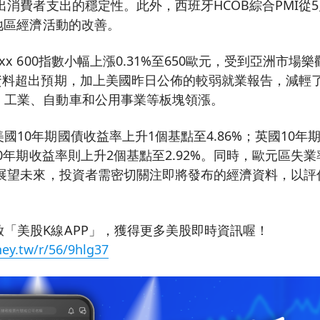
出消費者支出的穩定性。此外，西班牙HCOB綜合PMI從5
該地區經濟活動的改善。
xx 600指數小幅上漲0.31%至650歐元，受到亞洲市
I資料超出預期，加上美國昨日公佈的較弱就業報告，減輕
、工業、自動車和公用事業等板塊領漲。
國10年期國債收益率上升1個基點至4.86%；英國10年
國10年期收益率則上升2個基點至2.92%。同時，歐元區失
。展望未來，投資者需密切關注即將發布的經濟資料，以
「美股K線APP」，獲得更多美股即時資訊喔！
ey.tw/r/56/9hlg37