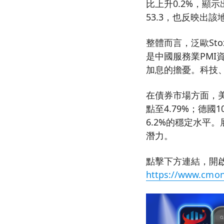
比上升0.2%，顯示
53.3，也反映出
整體而言，泛歐Sto
是中國服務業PM
加息的擔憂。科技
在債券市場方面，美
點至4.79%；德
6.2%的穩定水平
潛力。
點擊下方連結，開啟
https://www.cmon