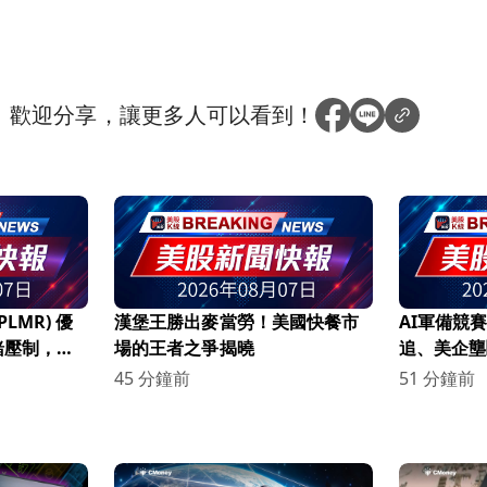
？
歡迎分享，讓更多人可以看到！
(PLMR) 優
漢堡王勝出麥當勞！美國快餐市
AI軍備競
緒壓制，投
場的王者之爭揭曉
追、美企壟
力版圖大洗
45 分鐘前
51 分鐘前