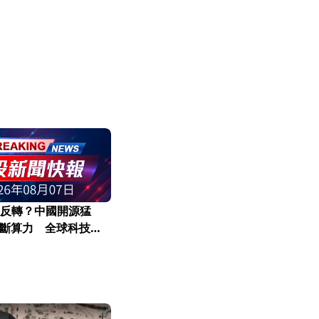
賽反轉？中國開源猛
斷算力 全球科技權
牌