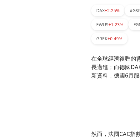
DAX
+2.25%
#GS
EWUS
+1.23%
FG
GREK
+0.49%
在全球經濟復甦的背
長邁進；而德國DA
新資料，德國6月服
然而，法國CAC指