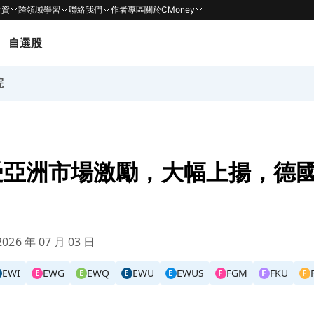
投資
跨領域學習
聯絡我們
作者專區
關於CMoney
自選股
院
受亞洲市場激勵，大幅上揚，德
026 年 07 月 03 日
EWI
EWG
EWQ
EWU
EWUS
FGM
FKU
E
E
E
E
F
F
F