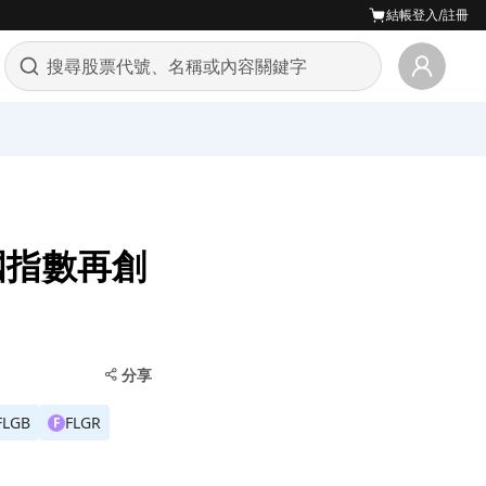
結帳
登入/註冊
國指數再創
分享
FLGB
FLGR
F