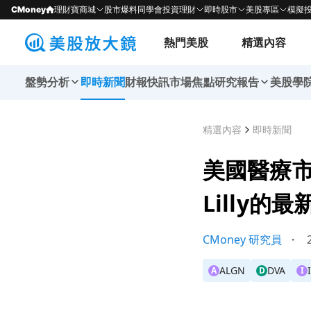
CMoney
理財寶商城
股市爆料同學會
投資理財
即時股市
美股專區
模擬
熱門美股
精選內容
盤勢分析
即時新聞
財報快訊
市場焦點
研究報告
美股學
精選內容
即時新聞
美國醫療市場
Lilly的
CMoney 研究員
・
2
ALGN
DVA
A
D
I