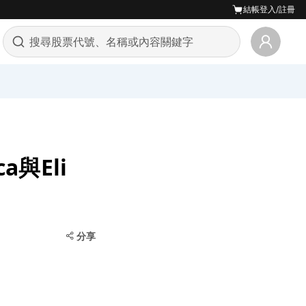
結帳
登入/註冊
a與Eli
分享