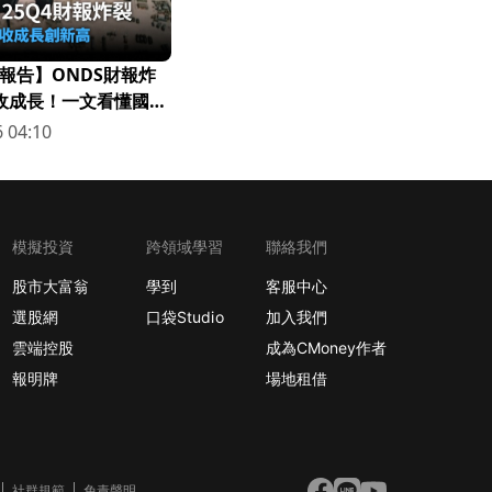
報告】ONDS財報炸
營收成長！一文看懂國防
 04:10
模擬投資
跨領域學習
聯絡我們
股市大富翁
學到
客服中心
選股網
口袋Studio
加入我們
雲端控股
成為CMoney作者
報明牌
場地租借
社群規範
免責聲明