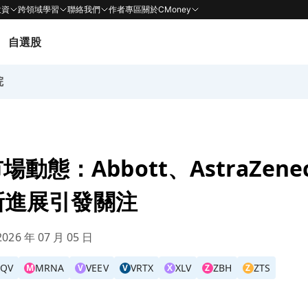
投資
跨領域學習
聯絡我們
作者專區
關於CMoney
自選股
院
動態：Abbott、AstraZenec
最新進展引發關注
026 年 07 月 05 日
IQV
MRNA
VEEV
VRTX
XLV
ZBH
ZTS
M
V
V
X
Z
Z