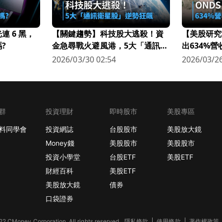
 6 黑，
【關鍵趨勢】科技股大逃殺！資
【美股研究
?
金急尋戰火避風港，5大「通訊衛
出634%
星股」逆勢狂飆
科技新星
2026/03/30 02:54
2026/03/26
群
投資理財
即時股市
美股專區
料同學會
投資網誌
台股股市
美股放大鏡
Money錢
美股股市
美股股市
投資小學堂
台股ETF
美股ETF
財經百科
美股ETF
美股放大鏡
債券
口袋證券
2 CMoney Corporation. All rights reserved.
隱私條款
使用條款
著作權政策