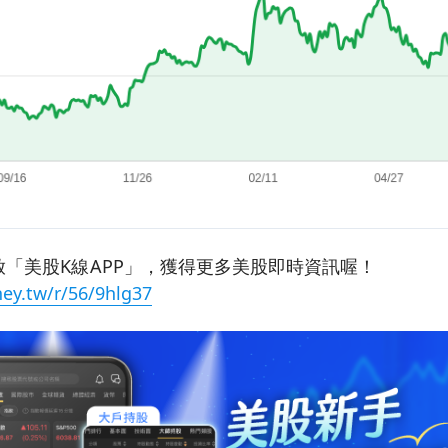
「美股K線APP」，獲得更多美股即時資訊喔！
ey.tw/r/56/9hlg37