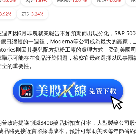
A
+3.02%
IQV
+1.89%
MRNA
+10.01%
VEEV
+4.62%
VR
3.92%
ZTS
+3.24%
週四因6月非農就業報告不如預期而出現分化，S&P 50
這個假日縮短的一週裡，Moderna等公司成為最大的贏家，
aboratories則因其嬰兒配方奶粉工廠的處理方式，受到美
據顯示可能存在食品汙染問題，檢察官最終選擇以民事罰
安全的重要性。
普政府提議削減340B藥品折扣支付率，大型製藥公司
的藥品將更接近實際採購成本，預計可幫助美國每年節省約