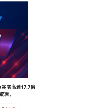
a簽署高達17.7億
蓋範圍。