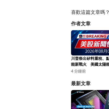
喜歡這篇文章嗎
作者文章
川普祭出矽料重稅、
能新戰火 美國太陽
洗牌在即
4 分鐘前
最新文章