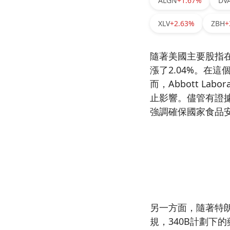
ALGN
+1.67%
DV
XLV
+2.63%
ZBH
+
隨著美國主要股指在
漲了2.04%。在
而，Abbott L
止影響。儘管有證
強調確保國家食品
另一方面，隨著特朗
規，340B計劃下