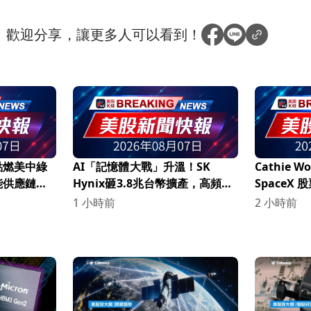
？
歡迎分享，讓更多人可以看到！
點燃美中綠
AI「記憶體大戰」升溫！SK
Cathie
能供應鏈大
Hynix砸3.8兆台幣擴產，高頻寬
SpaceX
記憶體恐缺到2028年
場關注！
1 小時前
2 小時前