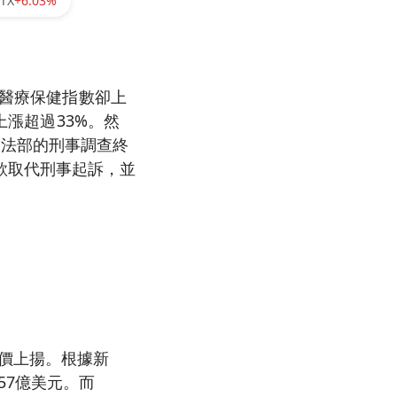
TX
+6.03%
0醫療保健指數卻上
上漲超過33%。然
國司法部的刑事調查終
款取代刑事起訴，並
股價上揚。根據新
57億美元。而