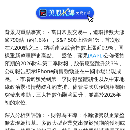
背景與重點事實： - 當日常規交易中，道瓊指數大漲
逾790點（約1.6%），S&P 500上漲逾1%，首次收
在7,200點之上，納斯達克綜合指數上漲近0.9%，同
樣重新整理歷史高點。 - 盤後，蘋果
(AAPL)
公佈優於
預期的2026財年第二季財報，股價應聲跳升約3%，
公司報告顯示iPhone銷售強勁並在中國市場出現成
長。 - 市場氣氛受到第一季財報整體韌性以及中東地
緣政治緊張情勢緩和的支撐。儘管美國與伊朗相關衝
突帶來波動，三大指數仍顯著回升，並高於2026年
初的水位。
深入分析與評論： - 財報為主導：本輪漲勢以企業盈
餘表現為根基。多數大型企業交出優於預期的獲利或