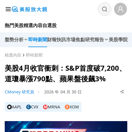
熱門美股
精選內容
自選股
盤勢分析
即時新聞
財報快訊
市場焦點
研究報告
美股學院
精選內容
即時新聞
美股4月收官衝刺：S&P首度破7,200、
道瓊暴漲790點、蘋果盤後飆3%
CMoney 研究員
・
2026 年 04 月 30 日
AAPL
CVX
MRNA
XOM
C
M
X