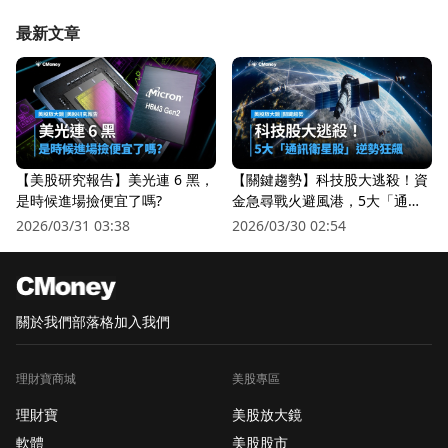
最新文章
【美股研究報告】美光連 6 黑，
【關鍵趨勢】科技股大逃殺！資
是時候進場撿便宜了嗎?
金急尋戰火避風港，5大「通訊
衛星股」逆勢狂飆
2026/03/31 03:38
2026/03/30 02:54
關於我們
部落格
加入我們
理財寶商城
美股專區
理財寶
美股放大鏡
軟體
美股股市