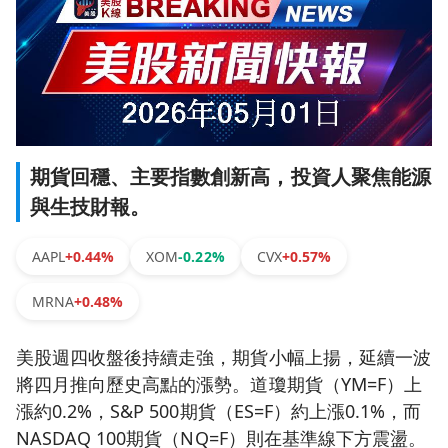
期貨回穩、主要指數創新高，投資人聚焦能源
與生技財報。
AAPL
+0.44%
XOM
-0.22%
CVX
+0.57%
MRNA
+0.48%
美股週四收盤後持續走強，期貨小幅上揚，延續一波
將四月推向歷史高點的漲勢。道瓊期貨（YM=F）上
漲約0.2%，S&P 500期貨（ES=F）約上漲0.1%，而
NASDAQ 100期貨（NQ=F）則在基準線下方震盪。