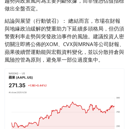
趨勢與政策風向為主要判斷依據，而非僅憑估值指標
做出全盤否定。
結論與展望（行動號召）： 總結而言，市場在財報
與地緣政治緩解的雙重助力下延續多頭格局，但仍須
警覺利率走勢與突發政治事件的風險。建議投資人密
切關注即將公佈的XOM、CVX與MRNA等公司財報、
蘋果後續營運動能與宏觀資料變化，並以分散持倉與
風險控管為原則，避免單一部位過度集中。