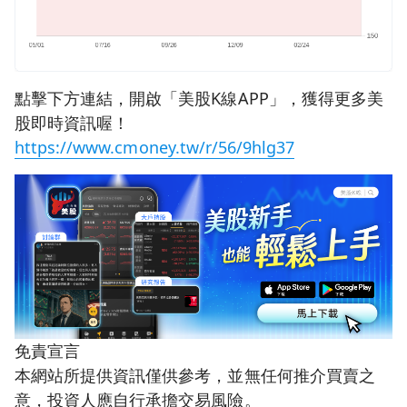
點擊下方連結，開啟「美股K線APP」，獲得更多美
股即時資訊喔！
https://www.cmoney.tw/r/56/9hlg37
免責宣言
本網站所提供資訊僅供參考，並無任何推介買賣之
意，投資人應自行承擔交易風險。