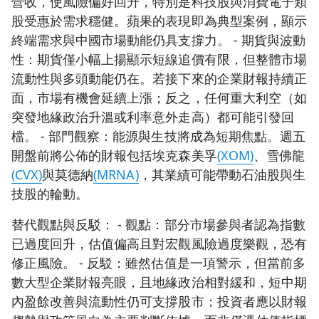
營收，使風險偏好回升，特別是科技股與消費電子類
股受惠於需求穩健。蘋果的表現即為典型案例，顯示
終端需求與中國市場動能仍具支撐力。 - 期貨與波動
性：期貨僅小幅上揚顯示短線追價有限，但整體市場
流動性與多頭動能仍在。若接下來的企業財報持續正
面，市場有機會延續上漲；反之，任何重大利空（如
突發地緣政治升溫或利率意外走高）都可能引發回
檔。 - 部門觀察：能源與生技將成為短期焦點。週五
開盤前將公佈的財報包括埃克森美孚
(XOM)
、雪佛龍
(CVX)
與莫德納
(MRNA)
，其業績可能帶動石油股與生
技股的輪動。
替代觀點與反駁： - 觀點：部分市場參與者認為指數
已過度回升，估值偏高且對宏觀風險過度樂觀，恐有
修正風險。 - 反駁：雖然估值是一項警示，但當前多
數大型企業財報亮眼，且地緣政治相對緩和，短中期
內盈餘改善與流動性仍可支撐股市；投資者應以財報