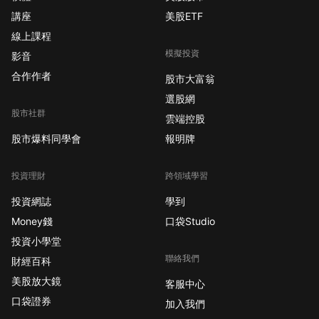
講座
美股ETF
線上課程
模擬投資
影音
合作作者
股市大富翁
選股網
股市社群
雲端控股
股市爆料同學會
報明牌
投資理財
跨領域學習
投資網誌
學到
Money錢
口袋Studio
投資小學堂
聯絡我們
財經百科
美股放大鏡
客服中心
口袋證券
加入我們