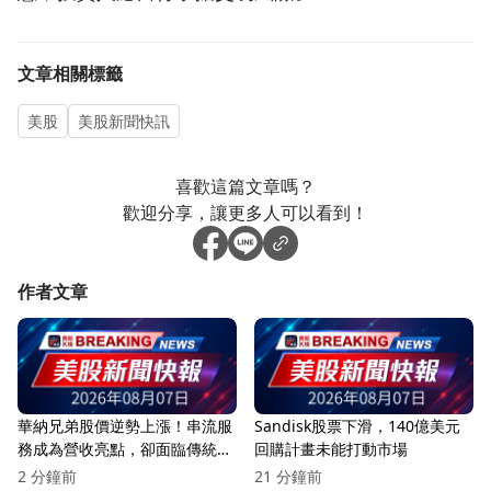
文章相關標籤
美股
美股新聞快訊
喜歡這篇文章嗎？
歡迎分享，讓更多人可以看到！
作者文章
華納兄弟股價逆勢上漲！串流服
Sandisk股票下滑，140億美元
務成為營收亮點，卻面臨傳統媒
回購計畫未能打動市場
體崩潰危機
2 分鐘前
21 分鐘前