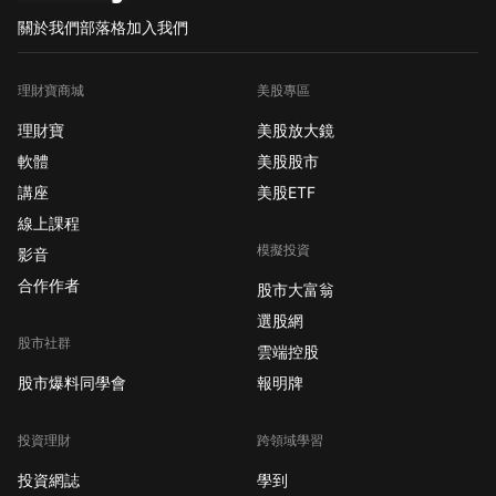
關於我們
部落格
加入我們
理財寶商城
美股專區
理財寶
美股放大鏡
軟體
美股股市
講座
美股ETF
線上課程
模擬投資
影音
合作作者
股市大富翁
選股網
股市社群
雲端控股
股市爆料同學會
報明牌
投資理財
跨領域學習
投資網誌
學到