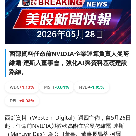
西部資料任命前NVIDIA企業運算負責人曼努
維爾·達斯入董事會，強化AI與資料基礎建設
路線。
WDC
+1.13%
MSFT
-0.81%
NVDA
-1.05%
DELL
+0.08%
西部資料（Western Digital）週四宣佈，自5月26日
起，任命前NVIDIA與微軟高階主管曼努維爾·達斯
（Manuvir Das）為公司董事。董事長馬蒂·柯爾