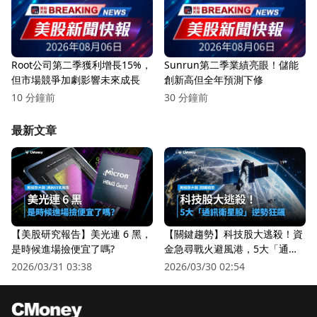
Root公司第二季獲利增長15%，
Sunrun第二季業績亮眼！儲能
但市場競爭加劇影響未來成長
創新高但全年預測下修
10 分鐘前
30 分鐘前
最新文章
【美股研究報告】美光連 6 黑，
【關鍵趨勢】科技股大逃殺！資
是時候進場撿便宜了嗎?
金急尋戰火避風港，5大「通訊
衛星股」逆勢狂飆
2026/03/31 03:38
2026/03/30 02:54