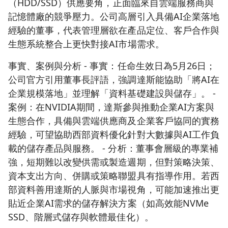
（HDD/SSD）供應要角，正面臨來自雲端服務商與
記憶體廠的競爭壓力。公司高層引入具備AI企業落地
經驗的董事，代表管理層欲在產品定位、客戶合作與
生態系統整合上更快對接AI市場需求。
事實、案例與分析 - 事實：任命生效日為5月26日；
公司官方引用董事長評語，強調達斯能協助「將AI在
企業規模落地」並理解「資料基礎建設與儲存」。 -
案例：在NVIDIA期間，達斯參與推動企業AI方案與
生態合作，具備與雲端供應商及企業客戶協同的實務
經驗，可望協助西部資料優化針對大數據與AI工作負
載的儲存產品與服務。 - 分析：董事會層級的專業補
強，短期難以改變供需或製造週期，但對策略決策、
資本支出方向、併購或策略聯盟具有指導作用。若西
部資料善用達斯的人脈與市場視角，可能加速推出更
貼近企業AI需求的儲存解決方案（如高效能NVMe
SSD、階層式儲存與軟體最佳化）。