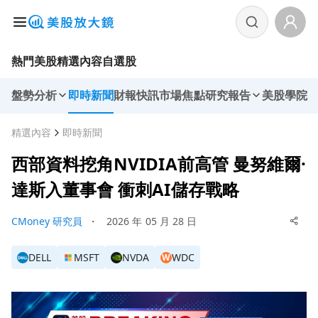
熱門美股
精選內容
自選股
盤勢分析
即時新聞
財報快訊
市場焦點
研究報告
美股學院
精選內容
即時新聞
西部資料挖角NVIDIA前高管 曼努維爾·
達斯入董事會 衝刺AI儲存戰略
CMoney 研究員
・
2026 年 05 月 28 日
DELL
MSFT
NVDA
WDC
W