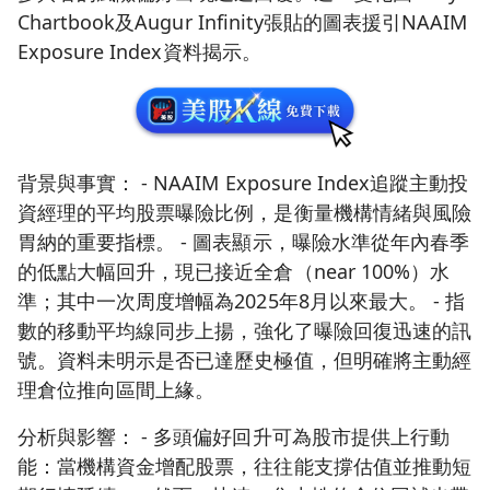
Chartbook及Augur Infinity張貼的圖表援引NAAIM
Exposure Index資料揭示。
背景與事實： - NAAIM Exposure Index追蹤主動投
資經理的平均股票曝險比例，是衡量機構情緒與風險
胃納的重要指標。 - 圖表顯示，曝險水準從年內春季
的低點大幅回升，現已接近全倉（near 100%）水
準；其中一次周度增幅為2025年8月以來最大。 - 指
數的移動平均線同步上揚，強化了曝險回復迅速的訊
號。資料未明示是否已達歷史極值，但明確將主動經
理倉位推向區間上緣。
分析與影響： - 多頭偏好回升可為股市提供上行動
能：當機構資金增配股票，往往能支撐估值並推動短