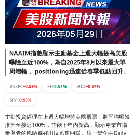
NAAIM指數顯示主動基金上週大幅提高美股
曝險至近100%，為自2025年8月以來最大單
周增幅， positioning迅速從春季低點回升。
#GSPC
+0.58%
SH
-0.51%
VOO
+0.57%
SPY
+0.55%
主動投資經理在上週大幅增持美國股票，將平均曝險
推升至接近100%，並創下年內新高，顯示專業市場
參與者的風險偏好出現迅速回暖。這一變化由Daily