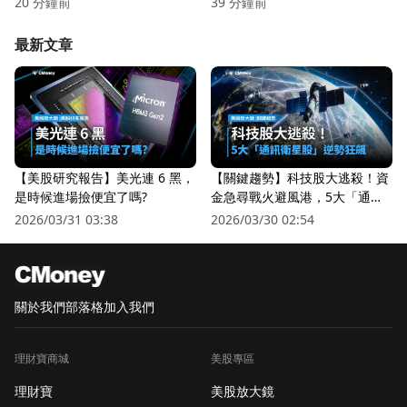
20 分鐘前
39 分鐘前
最新文章
【美股研究報告】美光連 6 黑，
【關鍵趨勢】科技股大逃殺！資
是時候進場撿便宜了嗎?
金急尋戰火避風港，5大「通訊
衛星股」逆勢狂飆
2026/03/31 03:38
2026/03/30 02:54
關於我們
部落格
加入我們
理財寶商城
美股專區
理財寶
美股放大鏡