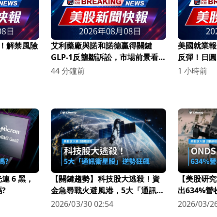
%！解禁風險
艾利藥廠與諾和諾德贏得關鍵
美國就業報
GLP-1反壟斷訴訟，市場前景看
反彈！日圓
漲！
44 分鐘前
1 小時前
 6 黑，
【關鍵趨勢】科技股大逃殺！資
【美股研究
?
金急尋戰火避風港，5大「通訊衛
出634%
星股」逆勢狂飆
科技新星
2026/03/30 02:54
2026/03/26