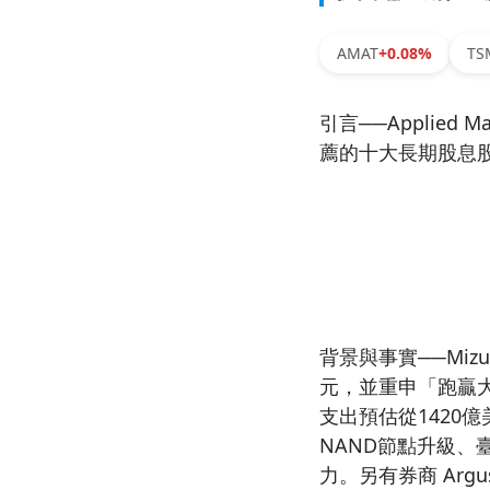
AMAT
+0.08%
TS
引言──Applied
薦的十大長期股息
背景與事實──Mizuh
元，並重申「跑贏大盤」
支出預估從1420億
NAND節點升級、
力。另有券商 Arg