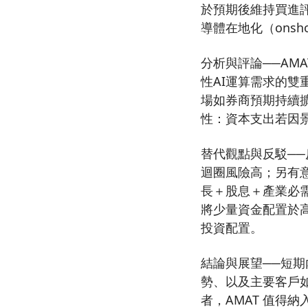
於預期後維持買進評等
導體在地化（ons
分析與評論──AM
性AI運算需求的雙重
場如券商預期持續擴
性：資本支出若因
替代觀點與反駁──
迴圈風險高；另有意
長＋股息＋產業必
將少量資金配置於高
投資配置。
結論與展望──短期
勢、以及主要客戶
者，AMAT 值得