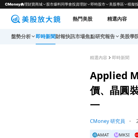
CMoney
理財寶商城
股市爆料同學會
投資理財
即時股市
美股專區
模擬
熱門美股
精選內容
盤勢分析
即時新聞
財報快訊
市場焦點
研究報告
美股學
精選內容
即時新聞
Applie
價、晶圓
一
CMoney 研究員
・
2
AMAT
MKSI
M