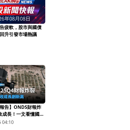
告疲軟，股市與國債
回升引發市場熱議
報告】ONDS財報炸
營收成長！一文看懂國防
 04:10