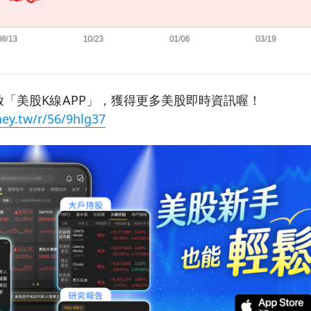
「美股K線APP」，獲得更多美股即時資訊喔！
ey.tw/r/56/9hlg37