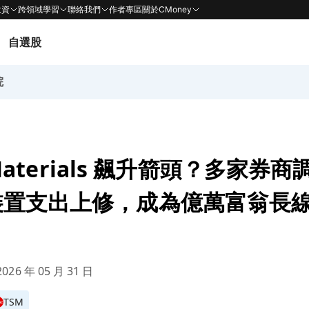
投資
跨領域學習
聯絡我們
作者專區
關於CMoney
自選股
院
d Materials 飆升箭頭？多家券
裝置支出上修，成為億萬富翁長
026 年 05 月 31 日
TSM