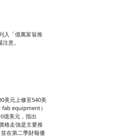
，並被列入「億萬富翁推
場注意。
由500美元上修至540美
b equipment）
900億美元，指出
價格走強是主要推
美元，並在第二季財報優