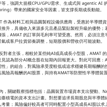
，強調大規模CPU/GPU需求、生成式與 agentic A
horing）帶來的國家安全等因素，皆支撐長期成長動能。
AT 作為材料工程與晶圓製程設備供應商，受惠於半導體
推升，具備收入來源多元且產品緊貼製程升級的優勢；若 waf
張，AMAT 的訂單與毛利率可望受惠。然而，必須注意
景氣或客戶拉貨節奏調整，短期股價和營收仍可能波動。
反對者主張，相較於某些純AI或高成長小型股，AMAT 
見認為部分AI概念股在短期內回報更大。對此可回應：A
需性」的組合，對風險承受度較低或追求穩健長期報酬的
風險高報酬的AI股票，與持有AMAT等防禦性半導體裝
內，關鍵觀察指標包括：晶圓裝置市場資本支出變動、NAN
如臺積電的資本支出計畫。對想要追求長期股息與半導體
納入考量；風險偏好較高者可同時配置小型高成長AI股以