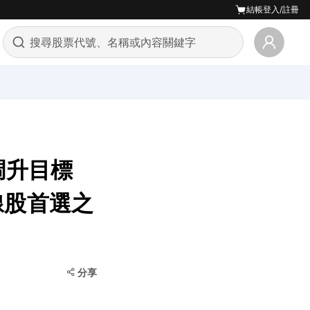
結帳
登入/註冊
商調升目標
線股首選之
分享