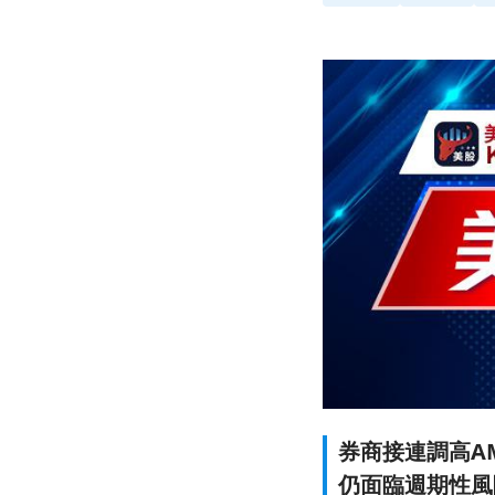
券商接連調高A
仍面臨週期性風