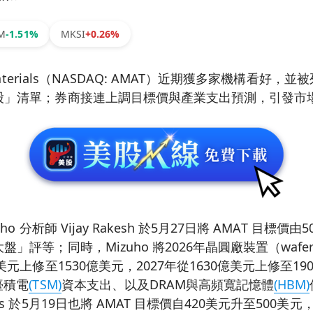
M
-1.51%
MKSI
+0.26%
 Materials（NASDAQ: AMAT）近期獲多家機構看好
股」清單；券商接連上調目標價與產業支出預測，引發市
o 分析師 Vijay Rakesh 於5月27日將 AMAT 目標價
評等；同時，Mizuho 將2026年晶圓廠裝置（wafer fa
美元上修至1530億美元，2027年從1630億美元上修至1
臺積電
(TSM)
資本支出、以及DRAM與高頻寬記憶體
(HBM)
us 於5月19日也將 AMAT 目標價自420美元升至500