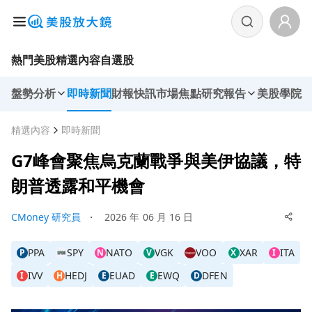
熱門美股
精選內容
自選股
盤勢分析
即時新聞
財報快訊
市場焦點
研究報告
美股學院
精選內容
即時新聞
G7峰會聚焦烏克蘭戰爭與美伊協議，特
朗普透露和平機會
CMoney 研究員
・
2026 年 06 月 16 日
PPA
SPY
NATO
VGK
VOO
XAR
ITA
P
N
V
X
I
IVV
HEDJ
EUAD
EWQ
DFEN
I
H
E
E
D