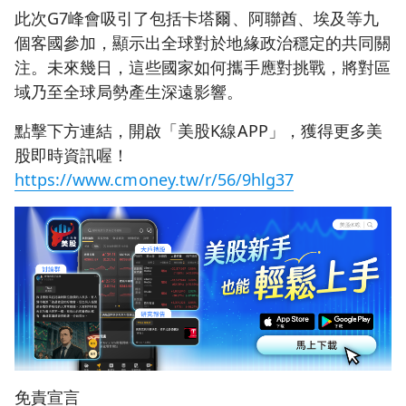
此次G7峰會吸引了包括卡塔爾、阿聯酋、埃及等九
個客國參加，顯示出全球對於地緣政治穩定的共同關
注。未來幾日，這些國家如何攜手應對挑戰，將對區
域乃至全球局勢產生深遠影響。
點擊下方連結，開啟「美股K線APP」，獲得更多美
股即時資訊喔！
https://www.cmoney.tw/r/56/9hlg37
免責宣言