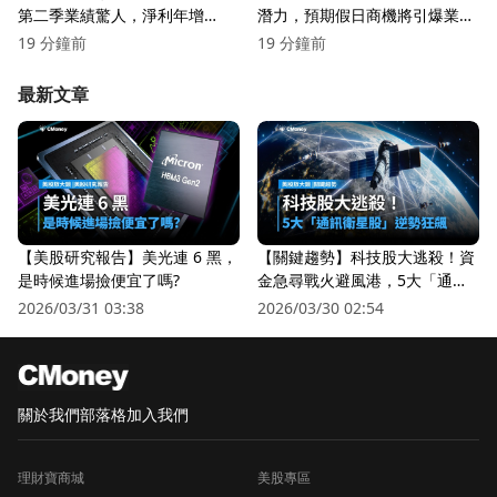
第二季業績驚人，淨利年增
潛力，預期假日商機將引爆業
16.2%！
績！
19 分鐘前
19 分鐘前
最新文章
【美股研究報告】美光連 6 黑，
【關鍵趨勢】科技股大逃殺！資
是時候進場撿便宜了嗎?
金急尋戰火避風港，5大「通訊
衛星股」逆勢狂飆
2026/03/31 03:38
2026/03/30 02:54
關於我們
部落格
加入我們
理財寶商城
美股專區