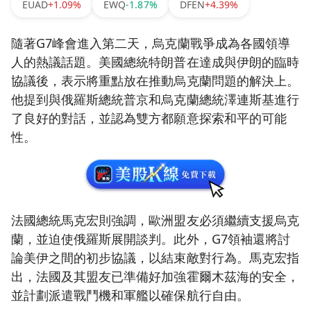
EUAD
+1.09%
EWQ
-1.87%
DFEN
+4.39%
隨著G7峰會進入第二天，烏克蘭戰爭成為各國領導
人的熱議話題。美國總統特朗普在達成與伊朗的臨時
協議後，表示將重點放在推動烏克蘭問題的解決上。
他提到與俄羅斯總統普京和烏克蘭總統澤連斯基進行
了良好的對話，並認為雙方都願意探索和平的可能
性。
法國總統馬克宏則強調，歐洲盟友必須繼續支援烏克
蘭，並迫使俄羅斯展開談判。此外，G7領袖還將討
論美伊之間的初步協議，以結束敵對行為。馬克宏指
出，法國及其盟友已準備好加強霍爾木茲海的安全，
並計劃派遣戰鬥機和軍艦以確保航行自由。