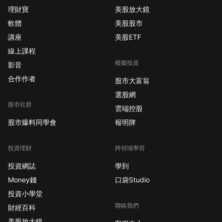
理財寶
美股放大鏡
軟體
美股股市
講座
美股ETF
線上課程
模擬投資
影音
合作作者
股市大富翁
選股網
股市社群
雲端控股
股市爆料同學會
報明牌
投資理財
跨領域學習
投資網誌
學到
Money錢
口袋Studio
投資小學堂
聯絡我們
財經百科
美股放大鏡