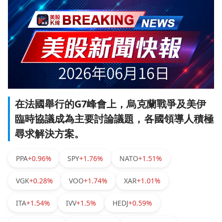
在法國舉行的G7峰會上，烏克蘭戰爭及美伊
臨時協議成為主要討論議題，各國領導人積極
尋求解決方案。
PPA
+0.96%
SPY
+1.76%
NATO
+1.51%
VGK
+0.28%
VOO
+1.74%
XAR
+1.01%
ITA
+1.54%
IVV
+1.5%
HEDJ
+0.59%