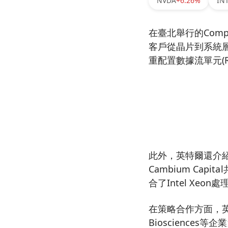
NVDA
+6.26%
IN
在臺北舉行的Comp
客戶從晶片到系統層級的
重配置數據流單元(
此外，英特爾還介紹了向
Cambium Ca
合了Intel Xeon處
在策略合作方面，英特爾
Bioscienc