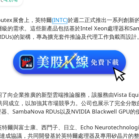
TC
-4.67%
utex展會上，英特爾
(INTC)
於週二正式推出一系列創新的
需求。這些新產品包括基於Intel Xeon處理器和Samba
RDUs)的架構，專為擴充套件推論及代理工作負載而設計
企業推廣的新型雲端推論服務，該服務由Vista Equity 
pital共同成立，以加強其市場競爭力。公司也展示了完全
理器、SambaNova RDUs以及NVIDIA Blackwell GPU
與富士康、西門子、日立、Echo Neurotechnologies
es等企業達成協議，共同開發基於英特爾處理器及專用矽晶片