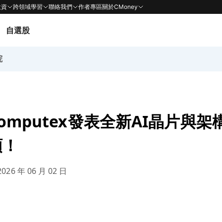
投資
跨領域學習
聯絡我們
作者專區
關於CMoney
自選股
院
omputex發表全新AI晶片與
頭！
026 年 06 月 02 日