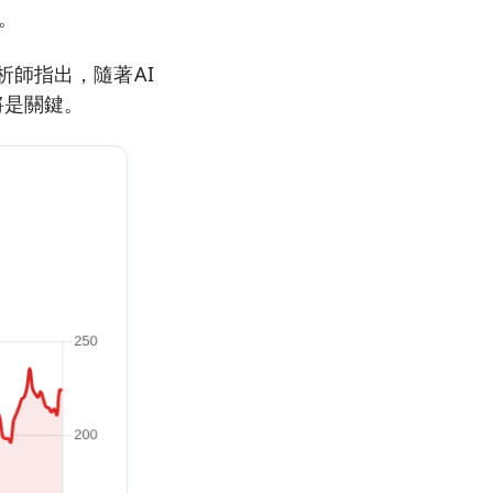
。
析師指出，隨著AI
將是關鍵。