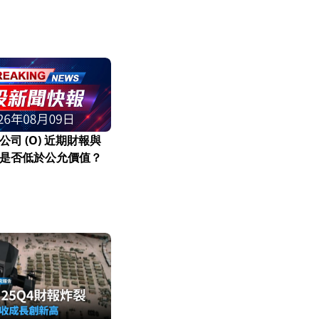
司 (O) 近期財報與
是否低於公允價值？