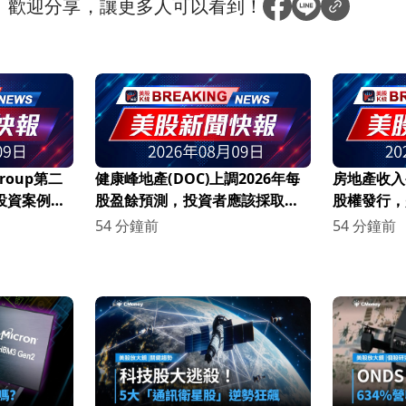
？
歡迎分享，讓更多人可以看到！
 Group第二
健康峰地產(DOC)上調2026年每
房地產收入公
，投資案例是
股盈餘預測，投資者應該採取行
股權發行，
動嗎？
54 分鐘前
54 分鐘前