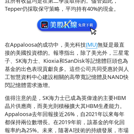
且所有收益均是在第二季度取得的。儘管如此，
Tepper仍採取保守策略，平均持有40%的現金。
在Appaloosa的成功中，美光科技
(MU)
無疑是最直
接的美國投資標的。報導指出，除了美光外，三星電
子、SK海力士、Kioxia和SanDisk等記憶體巨頭也為
基金的出色表現貢獻良多。這些公司共同受惠於與人
工智慧資料中心建設相關的高帶寬記憶體及NAND快
閃記憶體需求激增。
值得注意的是，SK海力士已成為英偉達的主要HBM
晶片供應商，而美光則積極擴大其HBM生產能力。
Appaloosa去年回報接近26%，自2021年以來每年
都保持兩位數增長。在2019年前，該基金的年化回
報率約為25%。未來，隨著AI技術的持續發展，市場