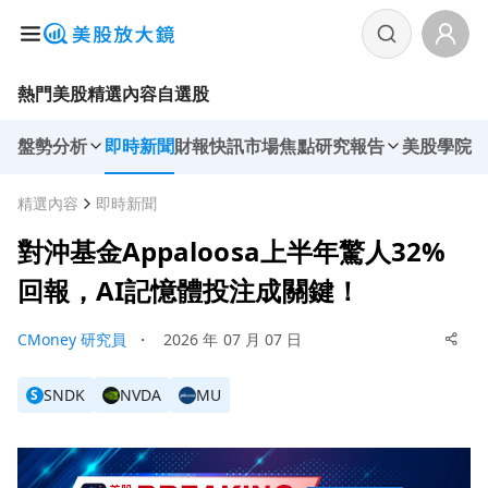
熱門美股
精選內容
自選股
盤勢分析
即時新聞
財報快訊
市場焦點
研究報告
美股學院
精選內容
即時新聞
對沖基金Appaloosa上半年驚人32%
回報，AI記憶體投注成關鍵！
CMoney 研究員
・
2026 年 07 月 07 日
SNDK
NVDA
MU
S