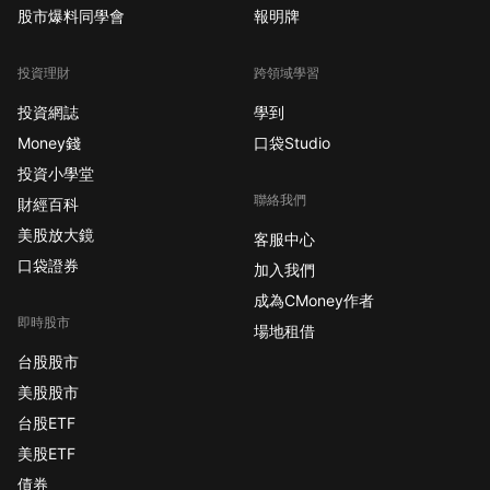
股市爆料同學會
報明牌
投資理財
跨領域學習
投資網誌
學到
Money錢
口袋Studio
投資小學堂
聯絡我們
財經百科
美股放大鏡
客服中心
口袋證券
加入我們
成為CMoney作者
即時股市
場地租借
台股股市
美股股市
台股ETF
美股ETF
債券