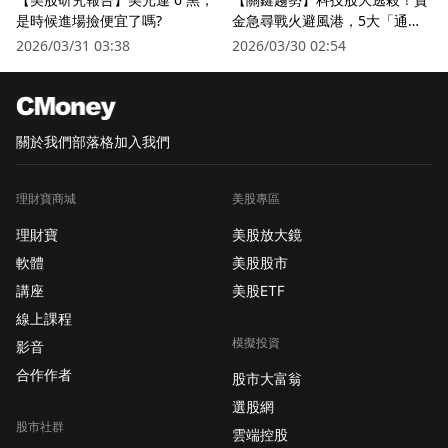
是時候進場撿便宜了嗎?
金急尋戰火避風港，5大「通訊
衛星股」逆勢狂飆
2026/03/31 03:38
2026/03/30 02:54
關於我們
部落格
加入我們
理財寶商城
美股專區
理財寶
美股放大鏡
軟體
美股股市
講座
美股ETF
線上課程
模擬投資
影音
合作作者
股市大富翁
選股網
股市社群
雲端控股