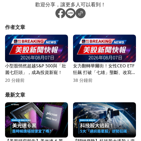
歡迎分享，讓更多人可以看到！
作者文章
小型股悄然超越S&P 500與「壯
女力翻轉華爾街！女性CEO ETF
麗七巨頭」，成為投資新寵！
狂飆 打破「七雄」壟斷、改寫
美股權力版圖
20 分鐘前
38 分鐘前
最新文章
【美股研究報告】美光連 6 黑，
【關鍵趨勢】科技股大逃殺！資