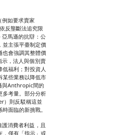
（例如要求賣家
方可依反壟斷法追究限
 亞馬遜的抗辯：公
，並主張平臺制定價
遜也會強調其整體價
指示，法人與個別賣
降低福利；對投資人
拆某些業務以降低市
nthropic間的
更多考量。部分分析
er）則反駁稱這並
係時面臨的新挑戰。
維護消費者利益，且
在，僅有「指示」或