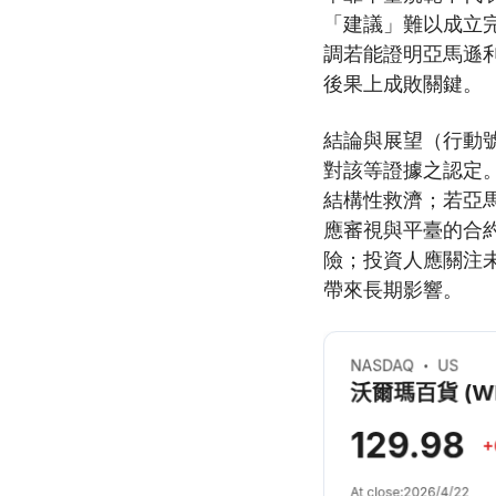
「建議」難以成立完
調若能證明亞馬遜
後果上成敗關鍵。
結論與展望（行動號
對該等證據之認定
結構性救濟；若亞馬
應審視與平臺的合
險；投資人應關注
帶來長期影響。