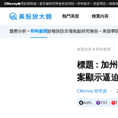
CMoney
理財寶商城
股市爆料同學會
投資理財
即時股市
美股專區
模擬
熱門美股
精選內容
盤勢分析
即時新聞
財報快訊
市場焦點
研究報告
美股學
精選內容
即時新聞
標題 : 
案顯示逼迫
CMoney 研究員
・
2
AAPL
TGT
T
T