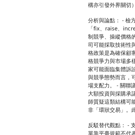
構亦引發外界關切
分析與論點： - 
「fix、raise
制競爭、操縱價格的
司可能採取技術性
格政策是為確保顧
格競爭力與市場多樣
家可能面臨集體訴
與競爭態勢而言，
場支配力。 - 關
大額投資與採購承
師質疑這類結構可能
非「環狀交易」。
反駁替代觀點： -
單靠平臺規範不代