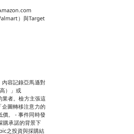
zon.com
rt）與Target
，內容記錄亞馬遜對
提高）」或
合的業者。檢方主張這
「企圖轉移注意力的
。 - 事件同時發
與採購承諾的背景下
opic之投資與採購結