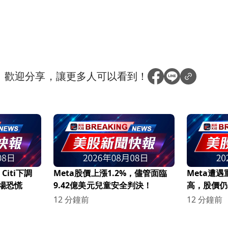
？
歡迎分享，讓更多人可以看到！
iti下調
Meta股價上漲1.2%，儘管面臨
Meta遭
市場恐慌
9.42億美元兒童安全判決！
高，股價仍
12 分鐘前
12 分鐘前