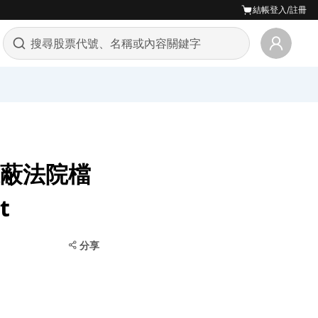
結帳
登入/註冊
遮蔽法院檔
t
分享