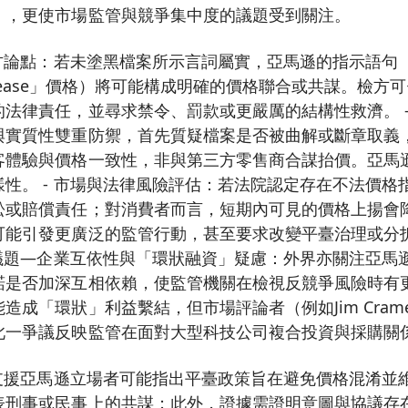
），更使市場監管與競爭集中度的議題受到關注。
檢方論點：若未塗黑檔案所示言詞屬實，亞馬遜的指示語句
、increase」價格）將可能構成明確的價格聯合或共謀。檢
法律責任，並尋求禁令、罰款或更嚴厲的結構性救濟。 -
與實質性雙重防禦，首先質疑檔案是否被曲解或斷章取義
客體驗與價格一致性，非與第三方零售商合謀抬價。亞馬
性。 - 市場與法律風險評估：若法院認定存在不法價格
訟或賠償責任；對消費者而言，短期內可見的價格上揚會
可能引發更廣泛的監管行動，甚至要求改變平臺治理或分
聯議題—企業互依性與「環狀融資」疑慮：外界亦關注亞馬遜與A
諾是否加深互相依賴，使監管機關在檢視反競爭風險時有
造成「環狀」利益繫結，但市場評論者（例如Jim Cram
此一爭議反映監管在面對大型科技公司複合投資與採購關
 支援亞馬遜立場者可能指出平臺政策旨在避免價格混淆並
表刑事或民事上的共謀；此外，證據需證明意圖與協議存