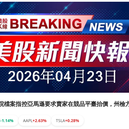
黑法院檔案指控亞馬遜要求賣家在競品平臺抬價，州檢
T
-1.14%
AAPL
+2.63%
TSLA
+0.28%