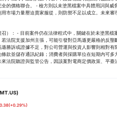
全的價格聯合。 - 檢方則以未塗黑檔案中具體用詞與威
利用市場力量壓迫賣家服從，則防禦不足以成立。未來審
召）： - 目前案件仍在法律程式中，關鍵在於未塗黑檔
。若法院支援加州主張，可能引發對亞馬遜更嚴格的反壟
遜勝訴或證據不足，對公司營運與投資人影響則相對有限。
約條款並儲存通訊紀錄；消費者與採購單位在短期內可多
未來法院聽證與監管公告，因該案對電商定價政策、平臺