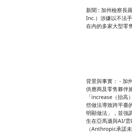
新聞 : 加州檢察長
Inc.）涉嫌以不法
在內的多家大型零
背景與事實： - 
供應商及零售夥伴施
「increase
些做法導致跨平臺的
明顯做法」，並強調
生在亞馬遜與AI/
（Anthropic