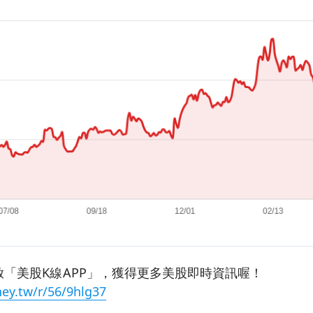
「美股K線APP」，獲得更多美股即時資訊喔！
ey.tw/r/56/9hlg37