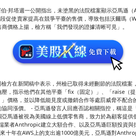
羅伯·邦塔週一公開指出，未塗黑的法院檔案顯示亞馬遜（Ama
手段促使賣家提高在競爭平臺的售價，導致包括沃爾瑪（Walma
售商價格上揚，檢方稱「我們發現的證據清晰可見」。
加州檢方在新聞稿中表示，州檢已取得未經刪節的法院檔案
壓，指示他們在其他平臺「fix（固定）」、「raise（
（抬高）」價格，並以降低能見度或撤銷合作等處罰威脅不配
協同漲價。 - 亞馬遜發言人回應否認相關指控，稱這是
亞馬遜被視為美國線上低價零售商，致力於為顧客提供低價
雲端業者Anthropic建立大額合作、以及亞馬遜巨額投資
承諾未來十年在AWS上的支出逾1000億美元，亞馬遜對Anthr