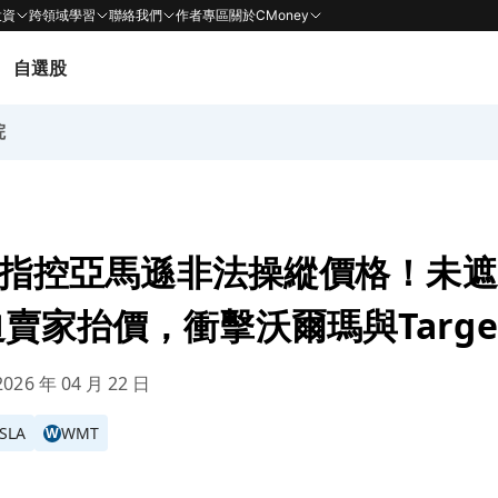
投資
跨領域學習
聯絡我們
作者專區
關於CMoney
自選股
院
加州指控亞馬遜非法操縱價格！未
賣家抬價，衝擊沃爾瑪與Targe
026 年 04 月 22 日
SLA
WMT
W