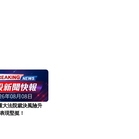
遇重大法院裁決風險升
表現堅挺！