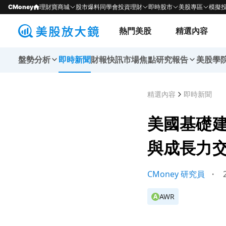
CMoney
理財寶商城
股市爆料同學會
投資理財
即時股市
美股專區
模擬
熱門美股
精選內容
盤勢分析
即時新聞
財報快訊
市場焦點
研究報告
美股學
精選內容
即時新聞
美國基礎
與成長力
CMoney 研究員
・
2
AWR
A