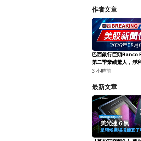
作者文章
巴西銀行巨頭Banco B
第二季業績驚人，淨
16.2%！
3 小時前
最新文章