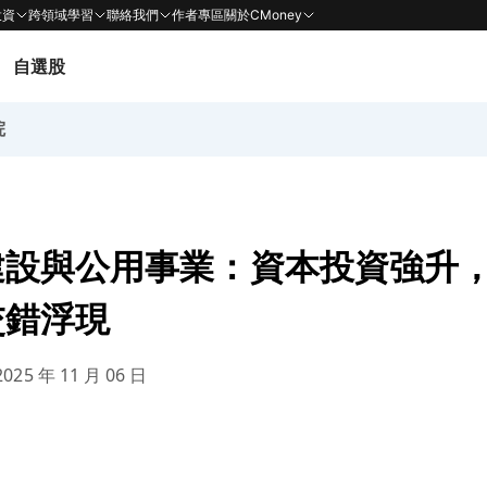
投資
跨領域學習
聯絡我們
作者專區
關於CMoney
自選股
院
建設與公用事業：資本投資強升
交錯浮現
025 年 11 月 06 日