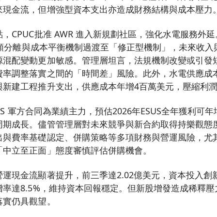
來現金流，但增強型資本支出亦造成財務結構與成本壓力
，CPUC批准 AWR 進入新規劃社區，強化水電服務外延
由全額分離與成本平衡機制過渡至「修正型機制」，未來收
源混配變動更加敏感。管理層坦言，法規機制改變或引發
費率調整落實之間的「時間差」風險。此外，水電供應成
與新建工程推升支出，供應成本年增4百萬美元，壓縮利
US 軍方合同為業績主力，預估2026年ESUS全年獲利可年增
周期成長。儘管管理層對未來競爭與新合約取得持樂觀態
出與費率基礎認定、併購策略等多項財務與營運風險，尤
「中立至正面」態度審慎評估併購機會。
運現金流顯著提升，前三季達2.02億美元，資本投入創
率達8.5%，維持資本回報穩定。但新股增發造成稀釋
落實仍具觀望。