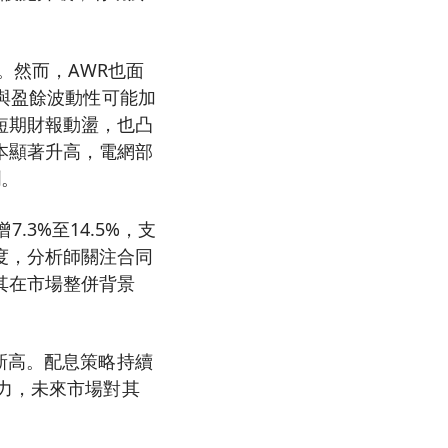
。
。然而，AWR也面
入與盈餘波動性可能加
短期財報動盪，也凸
本顯著升高，電網部
潤。
7.3%至14.5%，支
度，分析師關注合同
其在市場整併背景
新高。配息策略持續
壓力，未來市場對其