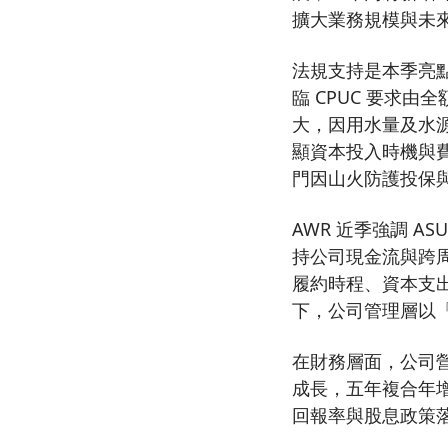
擴大業務規模與未
法規支持是本季亮點
臨 CPUC 要求
大，因用水量及水
顯資本投入時機與
門因山火防護投保
AWR 近季強調 AS
持公司現金流與跨
履約時程、資本支
下，公司管理層以
在財務層面，公司營
成長，五年複合年增
回報率與股息政策