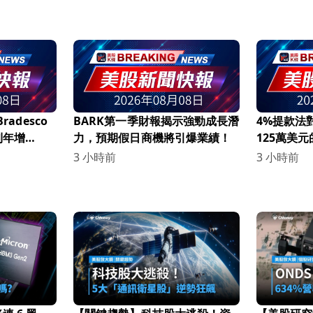
radesco
BARK第一季財報揭示強勁成長潛
4%提款法
利年增
力，預期假日商機將引爆業績！
125萬美
3 小時前
3 小時前