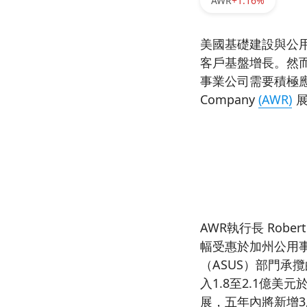
AWR
+1.16%
美國基礎建設與公
客戶基盤增長。然
事業公司需要積極應對
Company
(AWR)
展
AWR執行長 Rob
幅受惠於加州公用
（ASUS）部門承
入1.8至2.1億
展，五年內將新增3