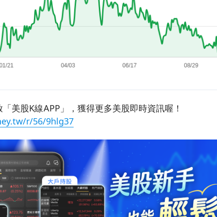
「美股K線APP」，獲得更多美股即時資訊喔！
ey.tw/r/56/9hlg37