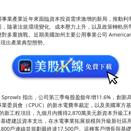
用事業產業近年來面臨資本投資需求激增的新局，推動利
而，隨著法規環境變化、成本壓力上升，以及政策轉軌所
多重挑戰。近期美國加州主要公用事業公司 American Sta
現出產業典型態勢。
ert Sprowls 指出，公司第三季每股盈餘年增11.6%，
事業委員會（CPUC）的新水電費率裁定，以及美國軍方
攬的新工程項目，九個月內獲得2,870萬美元新資本升級
美元於基礎建設資本支出，在水電事業拓展規模與升級新社區
,800戶連線並規劃最終達17,500戶。這種客戶增長與