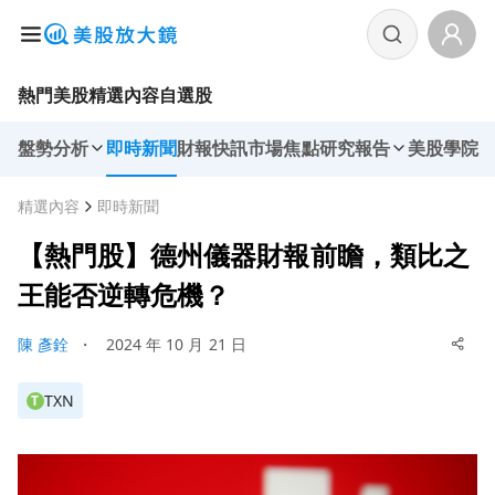
熱門美股
精選內容
自選股
盤勢分析
即時新聞
財報快訊
市場焦點
研究報告
美股學院
精選內容
即時新聞
【熱門股】德州儀器財報前瞻，類比之
王能否逆轉危機？
陳 彥銓
・
2024 年 10 月 21 日
TXN
T