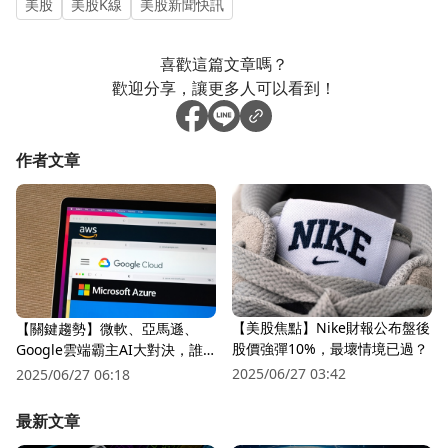
美股
美股K線
美股新聞快訊
喜歡這篇文章嗎？
歡迎分享，讓更多人可以看到！
作者文章
【美股焦點】Nike財報公布盤後
【關鍵趨勢】微軟、亞馬遜、
股價強彈10%，最壞情境已過？
Google雲端霸主AI大對決，誰
更有投資價值？
2025/06/27 03:42
2025/06/27 06:18
最新文章