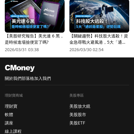
【美股研究報告】美光連 6 黑，
【關鍵趨勢】科技股大逃殺！資
是時候進場撿便宜了嗎?
金急尋戰火避風港，5大「通訊
衛星股」逆勢狂飆
2026/03/31 03:38
2026/03/30 02:54
關於我們
部落格
加入我們
理財寶商城
美股專區
理財寶
美股放大鏡
軟體
美股股市
講座
美股ETF
線上課程