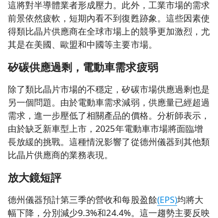
這將對半導體業者形成壓力。此外，工業市場的需求
前景依然疲軟，短期內看不到復甦跡象。這些因素使
得類比晶片供應商在全球市場上的競爭更加激烈，尤
其是在美國、歐盟和中國等主要市場。
矽碳供應過剩，電動車需求疲弱
除了類比晶片市場的不穩定，矽碳市場供應過剩也是
另一個問題。由於電動車需求減弱，供應量已經超過
需求，進一步壓低了相關產品的價格。分析師表示，
由於缺乏新車型上市，2025年電動車市場將面臨增
長放緩的挑戰。這種情況影響了從德州儀器到其他類
比晶片供應商的業務表現。
放大鏡短評
德州儀器預計第三季的營收和每股盈餘
(EPS)
均將大
幅下降，分別減少9.3%和24.4%。這一趨勢主要反映