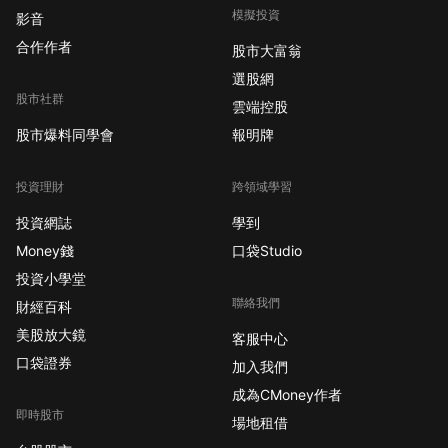
模擬投資
影音
合作作者
股市大富翁
選股網
股市社群
雲端控股
股市爆料同學會
報明牌
投資理財
跨領域學習
投資網誌
學到
Money錢
口袋Studio
投資小學堂
聯絡我們
財經百科
美股放大鏡
客服中心
口袋證券
加入我們
成為CMoney作者
即時股市
場地租借