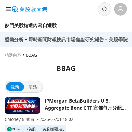
熱門美股
精選內容
自選股
盤勢分析
即時新聞
財報快訊
市場焦點
研究報告
美股學院
精選內容
BBAG
BBAG
最新
最熱
前往JPMorgan BetaBuilders U.S. Aggregate Bond
JPMorgan BetaBuilders U.S.
Aggregate Bond ETF 宣佈每月分配
$0.1662，投資者注意！
CMoney 研究員 ・
2026/07/01 18:02
B
BBAG
#
美股
#
美股新聞快訊