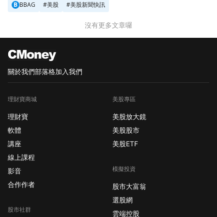
B
BBAG
#
美股
#
美股新聞快訊
沒有更多文章囉
關於我們
部落格
加入我們
理財寶商城
美股專區
理財寶
美股放大鏡
軟體
美股股市
講座
美股ETF
線上課程
模擬投資
影音
合作作者
股市大富翁
選股網
股市社群
雲端控股