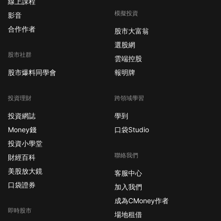
線上課程
模擬投資
影音
合作作者
股市大富翁
選股網
股市社群
雲端控股
股市爆料同學會
報明牌
投資理財
跨領域學習
投資網誌
學到
Money錢
口袋Studio
投資小學堂
聯絡我們
財經百科
美股放大鏡
客服中心
口袋證券
加入我們
成為CMoney作者
即時股市
場地租借