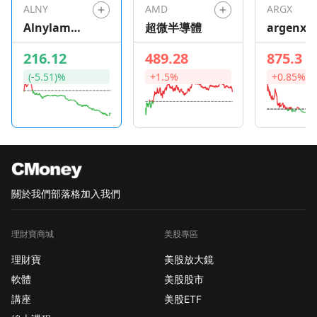
ALNY
AMD
ARGX
Alnylam
超微半導體
argenx S
Pharmaceu
216.12
489.28
875.3
ticals
(-5.51)%
+1.5%
+0.85%
關於我們
部落格
加入我們
理財寶商城
美股專區
理財寶
美股放大鏡
軟體
美股股市
講座
美股ETF