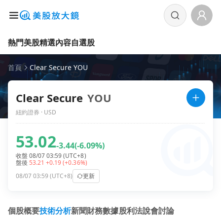
熱門美股
精選內容
自選股
首頁
Clear Secure YOU
Clear Secure
YOU
紐約證券 · USD
53.02
-3.44
(-6.09%)
收盤 08/07 03:59 (UTC+8)
盤後
53.21
+0.19
(+0.36%)
08/07 03:59 (UTC+8)
更新
個股概要
技術分析
新聞
財務數據
股利
法說會
討論