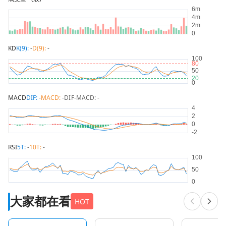
KD
K(9):
-
D(9):
-
MACD
DIF:
-
MACD:
-
DIF-MACD:
-
RSI
5T:
-
10T:
-
大家都在看
HOT