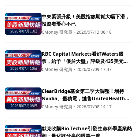
中東緊張升級！美股指數期貨大幅下滑，
投資者憂心不已
CMoney 研究員
・
2026/07/13 08:18
RBC Capital Markets看好Waters股
票，給予「優於大盤」評級及435美元目
標價！
CMoney 研究員
・
2026/07/09 17:47
ClearBridge基金第二季大調整！增持
Nvidia、臺積電，拋售UnitedHealth等
多檔股票
CMoney 研究員
・
2026/07/08 14:17
默克收購Bio-Techne引發生命科學產業熱
潮：量化評分高的股票一覽