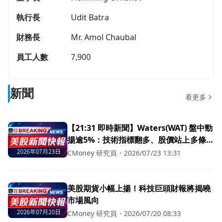
執行長
Udit Batra
財務長
Mr. Amol Chaubal
員工人數
7,900
新聞
看更多
【21:31 即時新聞】Waters(WAT) 盤中勁
揚逾5%：技術指標翻多、股價站上多條均
線
CMoney 研究員
・
2026/07/23 13:31
美股期貨小幅上揚！科技巨頭財報將揭曉
市場風向
CMoney 研究員
・
2026/07/20 08:33