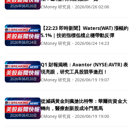
CMoney 研究員
・
2026/06/26 02:06
【22:23 即時新聞】Waters(WAT) 漲幅約
5.1%｜技術指標低檔止穩帶動反彈
CMoney 研究員
・
2026/06/24 14:23
Q1 財報揭曉：Avantor (NYSE:AVTR) 表
現亮眼，研究工具股競爭激烈！
CMoney 研究員
・
2026/06/19 19:07
從減碼黃金到瘋搶比特幣：華爾街資金大
轉向，醫療創新股成冷門黑馬
CMoney 研究員
・
2026/06/19 19:00