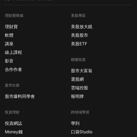
理財寶商城
美股專區
理財寶
美股放大鏡
軟體
美股股市
講座
美股ETF
線上課程
模擬投資
影音
合作作者
股市大富翁
選股網
股市社群
雲端控股
股市爆料同學會
報明牌
投資理財
跨領域學習
投資網誌
學到
Money錢
口袋Studio