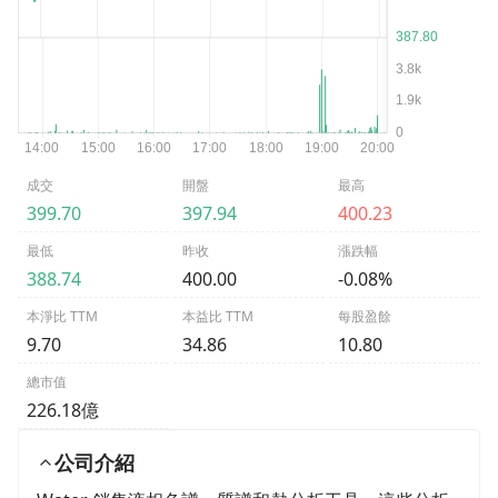
成交
開盤
最高
399.70
397.94
400.23
最低
昨收
漲跌幅
388.74
400.00
-0.08%
本淨比 TTM
本益比 TTM
每股盈餘
9.70
34.86
10.80
總市值
226.18億
公司介紹