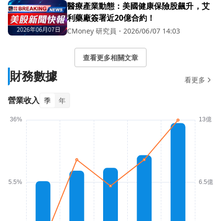
醫療產業動態：美國健康保險股飆升，艾
利藥廠簽署近20億合約！
CMoney 研究員
・
2026/06/07 14:03
查看更多相關文章
財務數據
看更多
營業收入
季
年