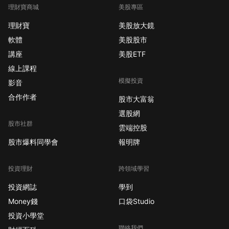
理財寶商城
美股專區
理財寶
美股放大鏡
軟體
美股股市
講座
美股ETF
線上課程
模擬投資
影音
合作作者
股市大富翁
選股網
股市社群
雲端控股
股市爆料同學會
報明牌
投資理財
跨領域學習
投資網誌
學到
Money錢
口袋Studio
投資小學堂
聯絡我們