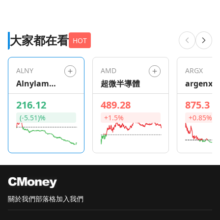
大家都在看
HOT
ALNY
AMD
ARGX
Alnylam
超微半導體
argenx S
Pharmaceu
216.12
489.28
875.3
ticals
(-5.51)%
+1.5%
+0.85%
關於我們
部落格
加入我們