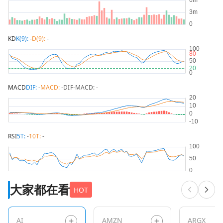
KD
K(9):
-
D(9):
-
MACD
DIF:
-
MACD:
-
DIF-MACD:
-
RSI
5T:
-
10T:
-
大家都在看
HOT
AI
AMZN
ARGX