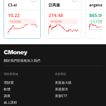
C3.ai
亞馬遜
argenx S
10.22
274.48
865.04
+3.65%
+0.82%
(-1.17)%
關於我們
部落格
加入我們
理財寶商城
美股專區
理財寶
美股放大鏡
軟體
美股股市
講座
美股ETF
線上課程