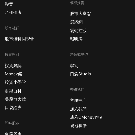
模擬投資
影音
合作作者
股市大富翁
選股網
股市社群
雲端控股
股市爆料同學會
報明牌
投資理財
跨領域學習
投資網誌
學到
Money錢
口袋Studio
投資小學堂
聯絡我們
財經百科
美股放大鏡
客服中心
口袋證券
加入我們
成為CMoney作者
即時股市
場地租借
台股股市