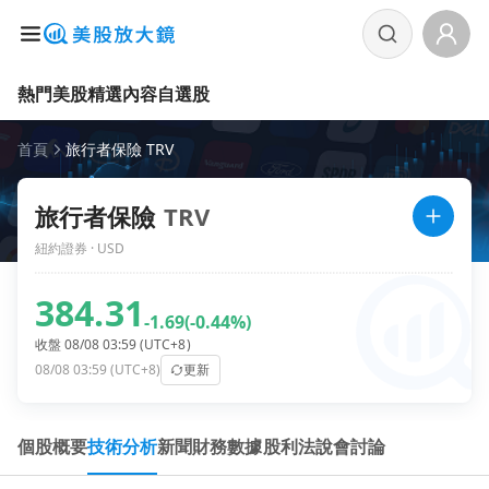
熱門美股
精選內容
自選股
首頁
旅行者保險 TRV
旅行者保險
TRV
紐約證券 · USD
384.31
-1.69
(-0.44%)
收盤 08/08 03:59 (UTC+8)
08/08 03:59 (UTC+8)
更新
個股概要
技術分析
新聞
財務數據
股利
法說會
討論