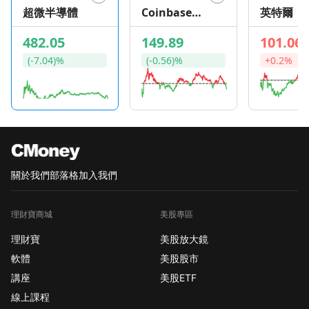
超微半導體
Coinbase
英特爾
Global
482.05
149.89
101.06
(-7.04)%
(-0.56)%
+0.2%
關於我們
部落格
加入我們
理財寶商城
美股專區
理財寶
美股放大鏡
軟體
美股股市
講座
美股ETF
線上課程