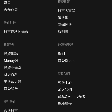
模擬投資
影音
合作作者
股市大富翁
選股網
股市社群
雲端控股
股市爆料同學會
報明牌
投資理財
跨領域學習
投資網誌
學到
Money錢
口袋Studio
投資小學堂
聯絡我們
財經百科
美股放大鏡
客服中心
口袋證券
加入我們
成為CMoney作者
即時股市
場地租借
台股股市