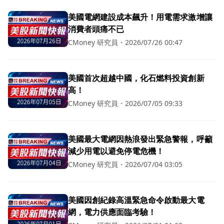
美國電網建設成本飆升！用電需求激增讓
消費者頭痛不已
CMoney 研究員
・
2026/07/26 00:47
美國首次超越中國，化石燃料投資創新
高！
CMoney 研究員
・
2026/07/05 09:33
美國最大電網因熱浪發出緊急警報，呼籲
減少用電以避免停電危機！
CMoney 研究員
・
2026/07/04 03:05
美國因創紀錄高溫緊急命令啟動最大電
網，電力供應面臨考驗！