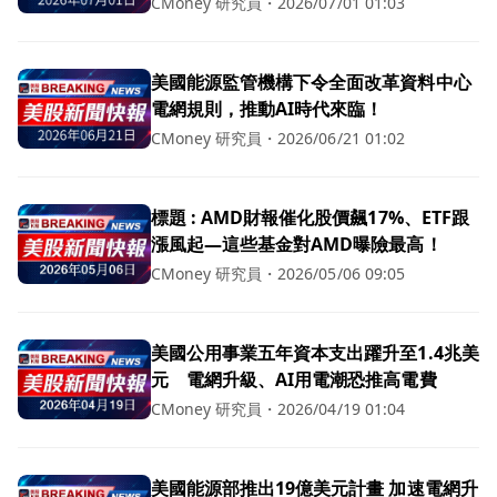
CMoney 研究員
・
2026/07/01 01:03
美國能源監管機構下令全面改革資料中心
電網規則，推動AI時代來臨！
CMoney 研究員
・
2026/06/21 01:02
標題 : AMD財報催化股價飆17%、ETF跟
漲風起—這些基金對AMD曝險最高！
CMoney 研究員
・
2026/05/06 09:05
美國公用事業五年資本支出躍升至1.4兆美
元 電網升級、AI用電潮恐推高電費
CMoney 研究員
・
2026/04/19 01:04
美國能源部推出19億美元計畫 加速電網升