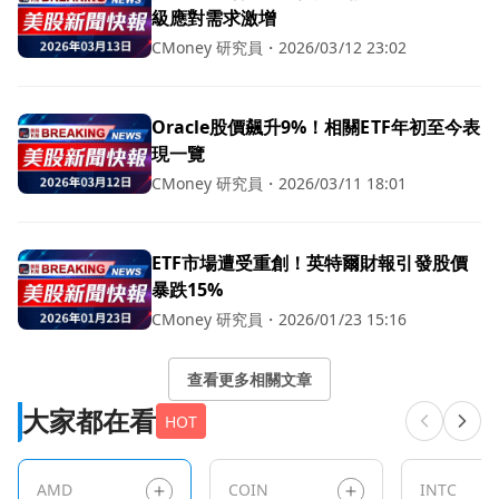
級應對需求激增
CMoney 研究員
・
2026/03/12 23:02
Oracle股價飆升9%！相關ETF年初至今表
現一覽
CMoney 研究員
・
2026/03/11 18:01
ETF市場遭受重創！英特爾財報引發股價
暴跌15%
CMoney 研究員
・
2026/01/23 15:16
查看更多相關文章
大家都在看
HOT
AMD
COIN
INTC