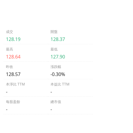
成交
開盤
128.19
128.37
最高
最低
128.64
127.90
昨收
漲跌幅
128.57
-0.30%
本淨比 TTM
本益比 TTM
-
-
每股盈餘
總市值
-
-