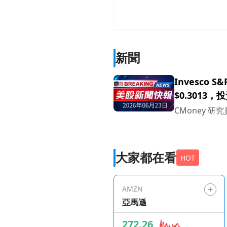
新聞
Invesco S
$0.3013
CMoney 研究
大家都在看
HOT
AMZN
亞馬遜
272.26