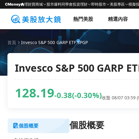
CMoney
理財寶商城
股市爆料同學會
投資理財
即時股市
美股專區
模擬
熱門美股
精選內容
首頁
Invesco S&P 500 GARP ETF SPGP
Invesco S&P 500 GARP ET
128.19
-0.38
(-0.30%)
收盤 08/07 03:59 (
個股概要
個股概要