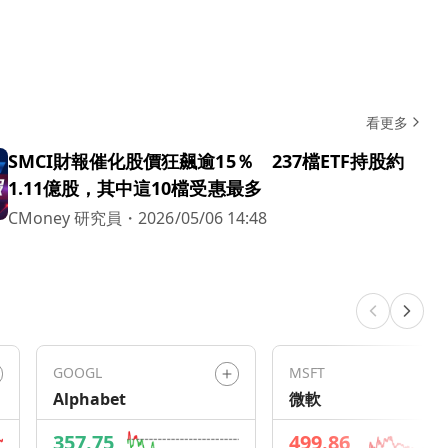
看更多
SMCI財報催化股價狂飆逾15％ 237檔ETF持股約
1.11億股，其中這10檔受惠最多
CMoney 研究員
・
2026/05/06 14:48
GOOGL
MSFT
Alphabet
微軟
357.75
499.86