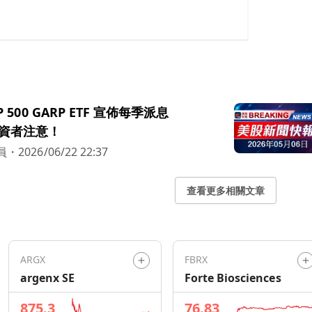
&P 500 GARP ETF 宣佈每季派息
，投資者注意！
員
・
2026/06/22 22:37
查看更多相關文章
ARGX
FBRX
argenx SE
Forte Biosciences
875.3
76.83