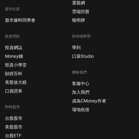
選股網
股市社群
雲端控股
股市爆料同學會
報明牌
投資理財
跨領域學習
投資網誌
學到
Money錢
口袋Studio
投資小學堂
聯絡我們
財經百科
美股放大鏡
客服中心
口袋證券
加入我們
成為CMoney作者
即時股市
場地租借
台股股市
美股股市
台股ETF