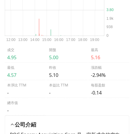
成交
開盤
最高
4.95
5.00
5.16
最低
昨收
漲跌幅
4.57
5.10
-2.94%
本淨比 TTM
本益比 TTM
每股盈餘
-
-
-0.14
總市值
-
公司介紹