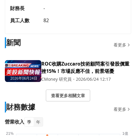
財務長
-
員工人數
82
新聞
看更多
ROC收購Zuccaro技術顧問案引發股價重
挫15%！市場反應不佳，前景堪憂
CMoney 研究員
・
2026/06/24 12:17
查看更多相關文章
財務數據
看更多
營業收入
季
年