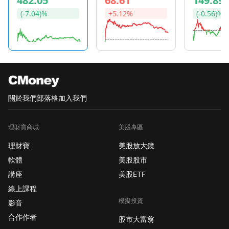
482.05
68.61
149.89
(-7.04)%
+5.12%
(-0.56)%
關於我們
部落格
加入我們
理財寶商城
美股專區
理財寶
美股放大鏡
軟體
美股股市
講座
美股ETF
線上課程
模擬投資
影音
合作作者
股市大富翁