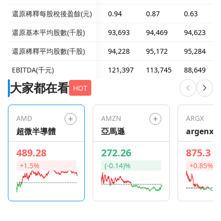
還原稀釋每股稅後盈餘(元)
0.94
0.87
0.63
還原基本平均股數(千股)
93,693
94,469
94,623
還原稀釋平均股數(千股)
94,228
95,172
95,284
EBITDA(千元)
121,397
113,745
88,649
大家都在看
HOT
AMD
AMZN
ARGX
超微半導體
亞馬遜
argenx S
489.28
272.26
875.3
+1.5%
(-0.14)%
+0.85%