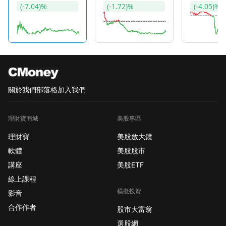
(-7.04)%
(-1.72)%
(-4.05)%
關於我們
部落格
加入我們
理財寶商城
美股專區
理財寶
美股放大鏡
軟體
美股股市
講座
美股ETF
線上課程
模擬投資
影音
合作作者
股市大富翁
選股網