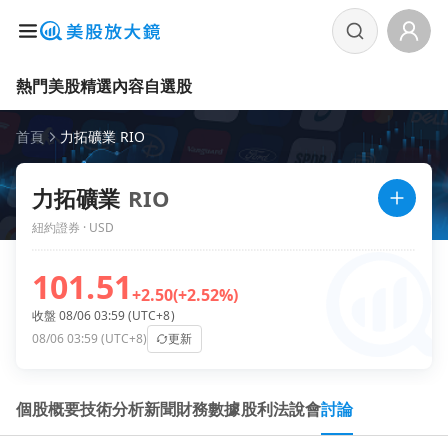
熱門美股
精選內容
自選股
首頁
力拓礦業 RIO
力拓礦業
RIO
紐約證券 · USD
101.51
+2.50
(+2.52%)
收盤 08/06 03:59 (UTC+8)
08/06 03:59 (UTC+8)
更新
個股概要
技術分析
新聞
財務數據
股利
法說會
討論