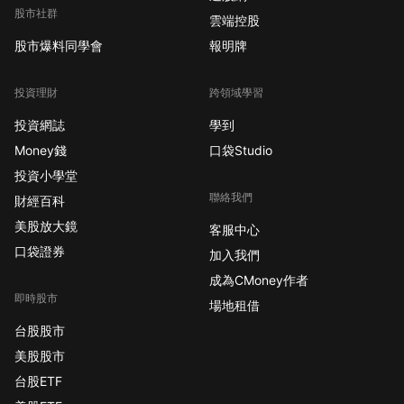
股市社群
雲端控股
股市爆料同學會
報明牌
投資理財
跨領域學習
投資網誌
學到
Money錢
口袋Studio
投資小學堂
聯絡我們
財經百科
美股放大鏡
客服中心
口袋證券
加入我們
成為CMoney作者
即時股市
場地租借
台股股市
美股股市
台股ETF