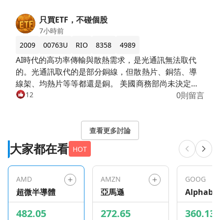
只買ETF，不碰個股
7小時前
2009
00763U
RIO
8358
4989
AI時代的高功率傳輸與散熱需求，是光通訊無法取代
的。光通訊取代的是部分銅線，但散熱片、銅箔、導
線架、均熱片等等都還是銅。 美國商務部尚未決定是
否對擴大對進口精鍊銅課徵關稅，關稅政策源自於美
12
0則留言
國知道銅材加工自主的重要性，關稅威脅也促成美國
建立戰略庫存，在關稅拍板之前將市面上的精鍊銅大
舉運往美國。 此舉也造成短期LME銅價上漲，台灣相
查看更多討論
關產業受惠於高銅價，報價隨銅價連動，營收自然成
大家都在看
HOT
長。 但若美國最終暫緩實施或不實施銅關稅，則變成
美國已經庫存過多，銅價會立即反轉，需要持續觀
察。
AMD
AMZN
GOOG
超微半導體
亞馬遜
Alphabe
482.05
272.65
360.13