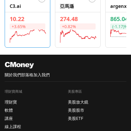
C3.ai
亞馬遜
argenx S
10.22
274.48
865.04
+3.65%
+0.82%
(-1.17)%
關於我們
部落格
加入我們
理財寶商城
美股專區
理財寶
美股放大鏡
軟體
美股股市
講座
美股ETF
線上課程