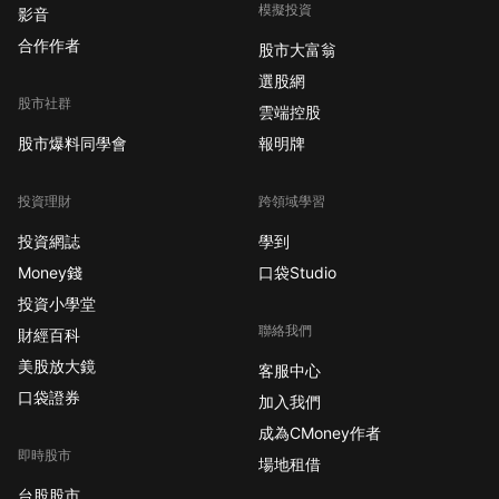
模擬投資
影音
合作作者
股市大富翁
選股網
股市社群
雲端控股
股市爆料同學會
報明牌
投資理財
跨領域學習
投資網誌
學到
Money錢
口袋Studio
投資小學堂
聯絡我們
財經百科
美股放大鏡
客服中心
口袋證券
加入我們
成為CMoney作者
即時股市
場地租借
台股股市