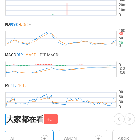
KD
K(9):
-
D(9):
-
MACD
DIF:
-
MACD:
-
DIF-MACD:
-
RSI
5T:
-
10T:
-
大家都在看
HOT
AI
AMZN
ARGX