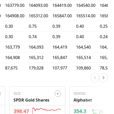
0
163779.00
164093.00
164419.00
164540.00
164632
0
164908.00
165312.00
165847.00
165514.00
165630
0.30
0.75
0.39
0.40
0.25
0.30
0.74
0.39
0.40
0.24
163,779
164,093
164,419
164,540
164,63
164,908
165,312
165,847
165,514
165,63
87,675
179,028
107,977
109,860
78,582
GLD
GOOGL
SPDR Gold Shares
Alphabet
398.47
354.3