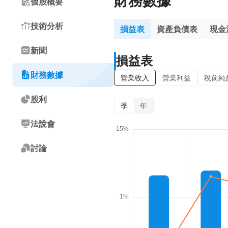
財務數據
個股概要
技術分析
損益表
資產負債表
現金
新聞
損益表
財務數據
營業收入
營業利益
稅前純
股利
季
年
法說會
討論