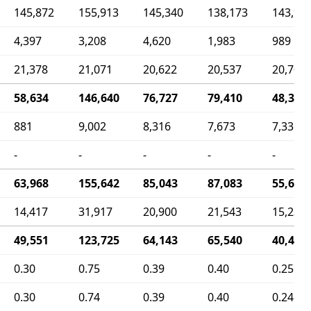
145,872
155,913
145,340
138,173
143,94
4,397
3,208
4,620
1,983
989
21,378
21,071
20,622
20,537
20,706
58,634
146,640
76,727
79,410
48,319
881
9,002
8,316
7,673
7,336
-
-
-
-
-
63,968
155,642
85,043
87,083
55,655
14,417
31,917
20,900
21,543
15,238
49,551
123,725
64,143
65,540
40,417
0.30
0.75
0.39
0.40
0.25
0.30
0.74
0.39
0.40
0.24