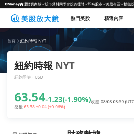
CMoney
理財寶商城
股市爆料同學會
投資理財
即時股市
美股專區
模擬
熱門美股
精選內容
首頁
紐約時報 NYT
紐約時報
NYT
紐約證券 · USD
63.54
-1.23
(-1.90%)
收盤 08/08 03:59 (UTC
盤後
63.58
+0.04
(+0.06%)