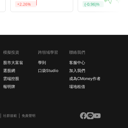
+2.26%
(-0.96)%
模擬投資
跨領域學習
聯絡我們
股市大富翁
學到
客服中心
選股網
口袋Studio
加入我們
雲端控股
成為CMoney作者
報明牌
場地租借
社群規範
免責聲明