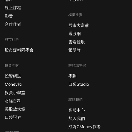
線上課程
模擬投資
影音
合作作者
股市大富翁
選股網
股市社群
雲端控股
股市爆料同學會
報明牌
投資理財
跨領域學習
投資網誌
學到
Money錢
口袋Studio
投資小學堂
聯絡我們
財經百科
美股放大鏡
客服中心
口袋證券
加入我們
成為CMoney作者