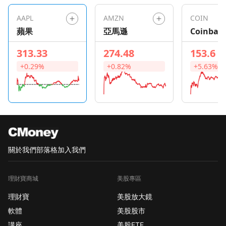
AAPL
AMZN
COIN
蘋果
亞馬遜
Coinbas
Global
313.33
274.48
153.6
+0.29%
+0.82%
+5.63%
關於我們
部落格
加入我們
理財寶商城
美股專區
理財寶
美股放大鏡
軟體
美股股市
講座
美股ETF