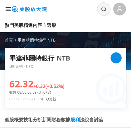
熱門美股
精選內容
自選股
首頁
畢達菲爾特銀行 NTB
畢達菲爾特銀行
NTB
紐約證券 · USD
62.32
+0.32
(+0.52%)
收盤 08/08 03:59 (UTC+8)
08/08 03:59 (UTC+8)
更新
個股概要
技術分析
新聞
財務數據
股利
法說會
討論