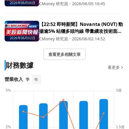
落
CMoney 研究員
・
2026/06/05 16:45
【22:52 即時新聞】Novanta (NOVT) 勁
揚逾5% 站穩多頭均線 帶量續攻技術面轉
強
CMoney 研究員
・
2026/06/02 14:52
查看更多相關文章
財務數據
看更多
營業收入
季
年