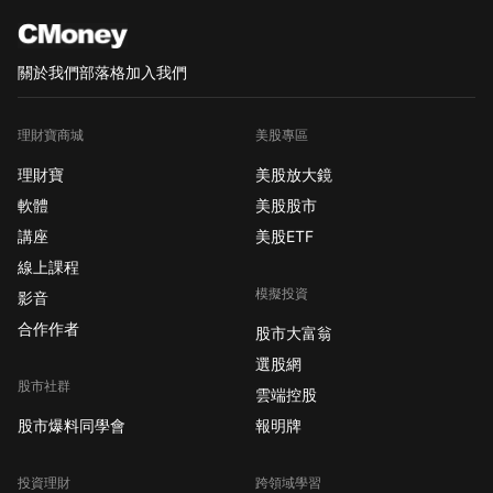
關於我們
部落格
加入我們
理財寶商城
美股專區
理財寶
美股放大鏡
軟體
美股股市
講座
美股ETF
線上課程
模擬投資
影音
合作作者
股市大富翁
選股網
股市社群
雲端控股
股市爆料同學會
報明牌
投資理財
跨領域學習