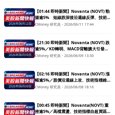
【01:44 即時新聞】Novanta (NOVT) 勁
揚逾5% 短線跌深後沿週線反彈、技術指
標脫離高檔轉弱區
CMoney 研究員
・
2026/06/11 17:44
【21:30 即時新聞】Novanta (NOVT) 跌
逾5%／KD轉弱、MACD背離擴大引發技
術性回檔
CMoney 研究員
・
2026/06/09 13:30
【02:16 即時新聞】Novanta (NOVT) 漲
幅逾5%／股價沿週線上攻、技術指標維持
多頭
CMoney 研究員
・
2026/06/08 18:16
【00:45 即時新聞】Novanta(NOVT) 重
挫逾5%／高檔震盪、技術指標自超買區回