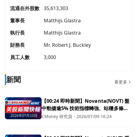
流通在外股數
35,613,303
董事長
Matthijs Glastra
執行長
Matthijs Glastra
財務長
Mr. Robert J. Buckley
員工人數
3,000
新聞
看更多
【00:24 即時新聞】Novanta(NOVT) 盤
中勁揚逾5% 技術指標轉強、站穩多條均
線
CMoney 研究員
・
2026/07/09 16:24