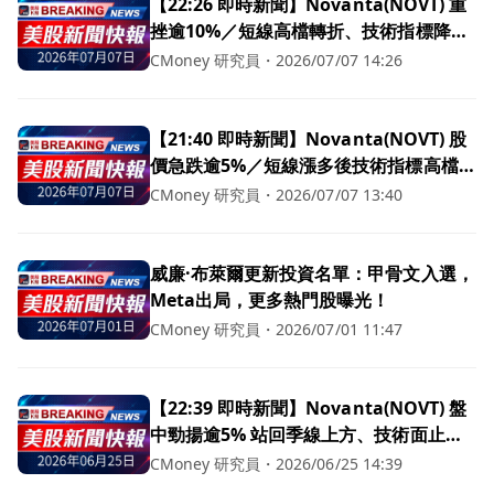
【22:26 即時新聞】Novanta(NOVT) 重
挫逾10%／短線高檔轉折、技術指標降溫
引發賣壓
CMoney 研究員
・
2026/07/07 14:26
【21:40 即時新聞】Novanta(NOVT) 股
價急跌逾5%／短線漲多後技術指標高檔轉
弱
CMoney 研究員
・
2026/07/07 13:40
威廉·布萊爾更新投資名單：甲骨文入選，
Meta出局，更多熱門股曝光！
CMoney 研究員
・
2026/07/01 11:47
【22:39 即時新聞】Novanta(NOVT) 盤
中勁揚逾5% 站回季線上方、技術面止跌
回穩
CMoney 研究員
・
2026/06/25 14:39