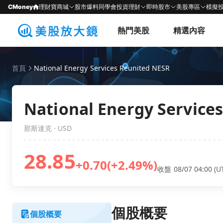
CMoney
理財寶商城
股市爆料同學會
投資理財
即時股市
美股專區
模擬
熱門美股
精選內容
首頁
National Energy Services Reunited NESR
National Energy Service
那斯達克 · USD
28.85
+0.70
(+2.49%)
收盤 08/07 04:00 (U
個股概要
個股概要