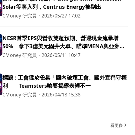
Solar等將入列，Centrus Energy被剔出
CMoney 研究員
・
2026/05/27 17:02
NESR首季EPS與營收雙超預期、營運現金流暴增
50% 拿下3億美元固井大單、瞄準MENA與亞洲成
長
CMoney 研究員
・
2026/05/11 10:47
標題 : 工會猛攻雀巢「國內破壞工會、國外宣稱守權
利」 Teamsters嗆要揭露表裡不一
CMoney 研究員
・
2026/04/18 15:38
看更多