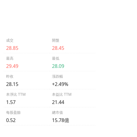
成交
開盤
28.85
28.45
最高
最低
29.49
28.09
昨收
漲跌幅
28.15
+2.49%
本淨比 TTM
本益比 TTM
1.57
21.44
每股盈餘
總市值
0.52
15.78億