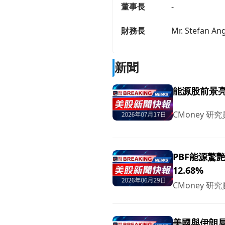
董事長
-
財務長
Mr. Stefan Ang
新聞
能源股前景亮
CMoney 研究
PBF能源驚
12.68%
CMoney 研究
美國與伊朗局勢