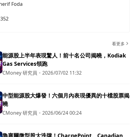
herif Foda
,352
看更多
能源股上半年表現驚人！前十名公司揭曉，Kodiak
Gas Services領跑
CMoney 研究員
・
2026/07/02 11:32
中型能源股大爆發！六個月內表現優異的十檔股票揭
曉
CMoney 研究員
・
2026/06/24 00:24
魯塞爾微型股大洗牌！ChargePoint、Canadian