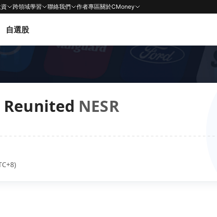
投資
跨領域學習
聯絡我們
作者專區
關於CMoney
自選股
s Reunited
NESR
TC+8)