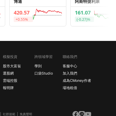
博通
阿斯特捷利康
420.57
161.07
+0.55%
(-0.27)%
模擬投資
跨領域學習
聯絡我們
股市大富翁
學到
客服中心
選股網
口袋Studio
加入我們
雲端控股
成為CMoney作者
報明牌
場地租借
社群規範
免責聲明