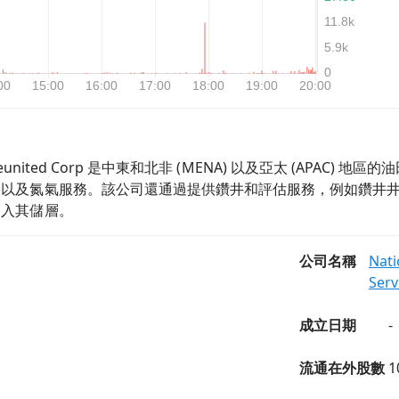
rvices Reunited Corp 是中東和北非 (MENA) 以及亞太 
裂以及氮氣服務。該公司還通過提供鑽井和評估服務，例如鑽井
進入其儲層。
公司名稱
Nati
Serv
成立日期
-
流通在外股數
1