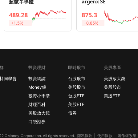
超微半導體
argenx SE
489.28
875.3
+1.5%
+0.85%
群
投資理財
即時股市
美股專區
料同學會
投資網誌
台股股市
美股放大鏡
Money錢
美股股市
美股股市
投資小學堂
台股ETF
美股ETF
財經百科
美股ETF
美股放大鏡
債券
口袋證券
2 CMoney Corporation. All rights reserved.
隱私條款
使用條款
著作權政策