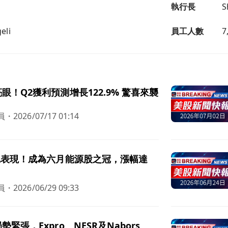
執行長
S
eli
員工人數
7
眼！Q2獲利預測增長122.9% 驚喜來襲
員
・
2026/07/17 01:14
艷表現！成為六月能源股之冠，漲幅達
員
・
2026/06/29 09:33
緊張，Expro、NESR及Nabors