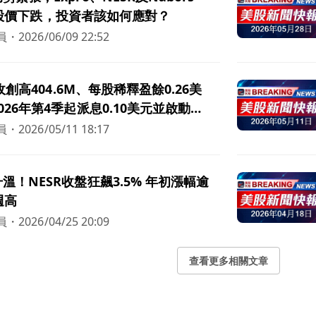
ies股價下跌，投資者該如何應對？
員
・
2026/06/09 22:52
營收創高404.6M、每股稀釋盈餘0.26美
026年第4季起派息0.10美元並啟動
回購，衝刺2億美元營運規模路徑
員
・
2026/05/11 18:17
溫！NESR收盤狂飆3.5% 年初漲幅逾
週高
員
・
2026/04/25 20:09
查看更多相關文章