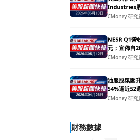
Industr
CMoney 研究
NESR Q1
元；宣佈自2
5,000萬
CMoney 研究
油服股氛圍升
54%逼近52
CMoney 研究
財務數據