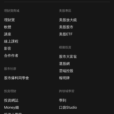
理財寶商城
美股專區
理財寶
美股放大鏡
軟體
美股股市
講座
美股ETF
線上課程
模擬投資
影音
合作作者
股市大富翁
選股網
股市社群
雲端控股
股市爆料同學會
報明牌
投資理財
跨領域學習
投資網誌
學到
Money錢
口袋Studio