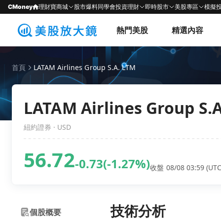
CMoney
理財寶商城
股市爆料同學會
投資理財
即時股市
美股專區
模擬
熱門美股
精選內容
首頁
LATAM Airlines Group S.A. LTM
LATAM Airlines Group S.A
紐約證券 · USD
56.72
-0.73
(-1.27%)
收盤 08/08 03:59 (UTC
技術分析
個股概要