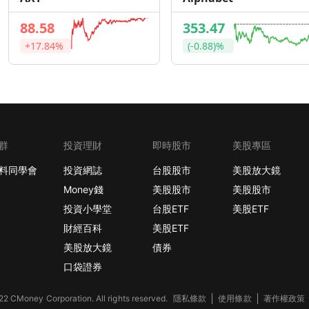
88.58
353.47
+17.84%
(-0.88)%
群
投資理財
即時股市
美股專區
料同學會
投資網誌
台股股市
美股放大鏡
Money錢
美股股市
美股股市
投資小學堂
台股ETF
美股ETF
財經百科
美股ETF
美股放大鏡
債券
口袋證券
2 CMoney Corporation. All rights reserved.
隱私條款
使用條款
著作權政策