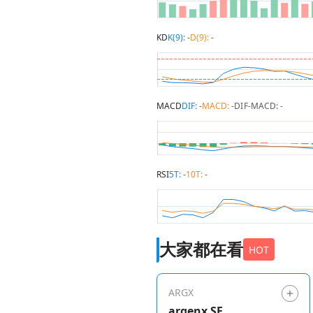
KD
K(9):
-
D(9):
-
MACD
DIF:
-
MACD:
-
DIF-MACD:
-
RSI
5T:
-
10T:
-
大家都在看
HOT
ARGX
argenx SE