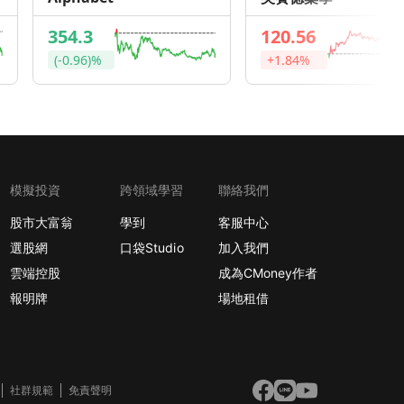
354.3
120.56
(-0.96)%
+1.84%
模擬投資
跨領域學習
聯絡我們
股市大富翁
學到
客服中心
選股網
口袋Studio
加入我們
雲端控股
成為CMoney作者
報明牌
場地租借
社群規範
免責聲明