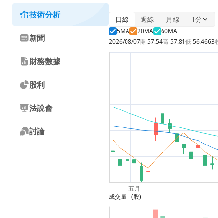
技術分析
日線
週線
月線
1分
5MA
20MA
60MA
新聞
2026/08/07
開
57.54
高
57.81
低
56.4663
財務數據
股利
法說會
討論
成交量
- (股)