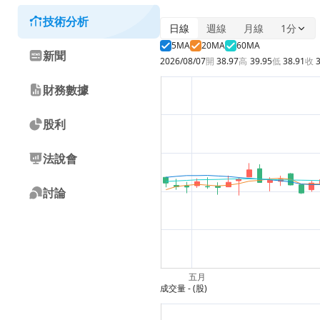
技術分析
日線
週線
月線
1分
5MA
20MA
60MA
新聞
2026/08/07
開
38.97
高
39.95
低
38.91
收
財務數據
股利
法說會
討論
成交量
- (股)