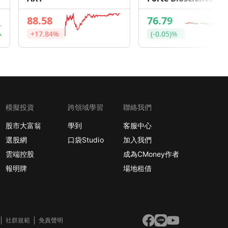
88.58
76.79
+17.84%
(-0.05)%
模擬投資
跨領域學習
聯絡我們
股市大富翁
學到
客服中心
選股網
口袋Studio
加入我們
雲端控股
成為CMoney作者
報明牌
場地租借
社群規範
免責聲明