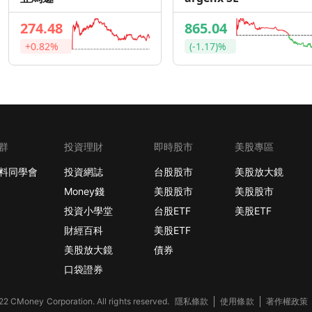
274.48
865.04
+0.82%
(-1.17)%
群
投資理財
即時股市
美股專區
料同學會
投資網誌
台股股市
美股放大鏡
Money錢
美股股市
美股股市
投資小學堂
台股ETF
美股ETF
財經百科
美股ETF
美股放大鏡
債券
口袋證券
2 CMoney Corporation. All rights reserved.
隱私條款
使用條款
著作權政策