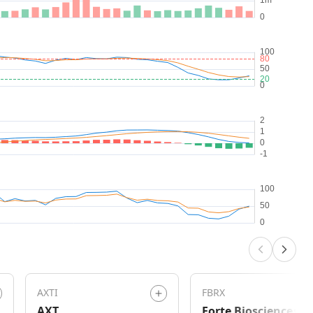
AXTI
FBRX
AXT
Forte Biosciences