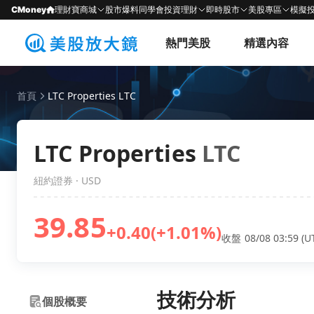
CMoney
理財寶商城
股市爆料同學會
投資理財
即時股市
美股專區
模擬
熱門美股
精選內容
首頁
LTC Properties LTC
LTC Properties
LTC
紐約證券 · USD
39.85
+0.40
(+1.01%)
收盤 08/08 03:59 (U
技術分析
個股概要