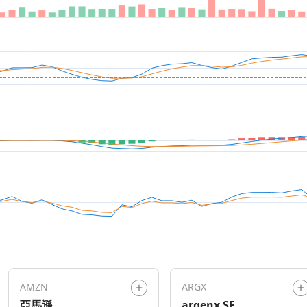
AMZN
ARGX
亞馬遜
argenx SE