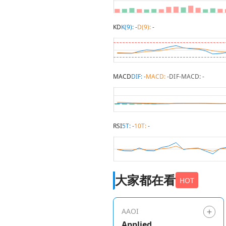
KD
K(9):
-
D(9):
-
MACD
DIF:
-
MACD:
-
DIF-MACD:
-
RSI
5T:
-
10T:
-
大家都在看
HOT
AAOI
Applied