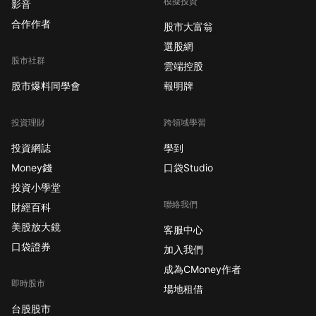
模擬投資
影音
合作作者
股市大富翁
選股網
股市社群
雲端控股
股市爆料同學會
報明牌
投資理財
跨領域學習
投資網誌
學到
Money錢
口袋Studio
投資小學堂
聯絡我們
財經百科
美股放大鏡
客服中心
口袋證券
加入我們
成為CMoney作者
即時股市
場地租借
台股股市