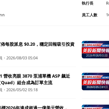
執行長
R
enn
員工人數
1
d 宣佈每股派息 $0.20，穩定回報吸引投資
員
・
2026/08/03 05:04
 Q1 營收亮眼 3870 泵浦單機 ASP 飆近
（Quad）組合成為訂單主流
員
・
2026/05/02 05:18
d 目標2026年達成超過一億美元營收，