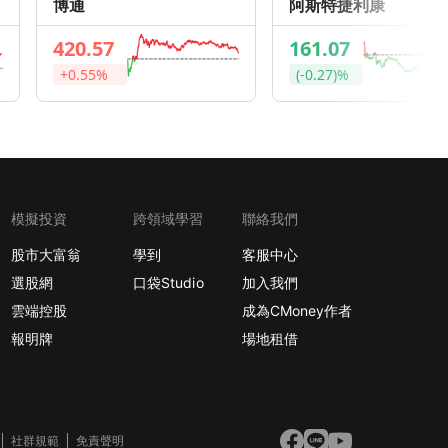
博通
阿斯特捷利康
420.57
161.07
+0.55%
(-0.27)%
模擬投資
跨領域學習
聯絡我們
股市大富翁
學到
客服中心
選股網
口袋Studio
加入我們
雲端控股
成為CMoney作者
報明牌
場地租借
社群規範
免責聲明