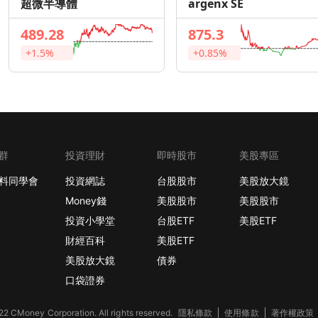
超微半導體
argenx SE
489.28
875.3
+1.5%
+0.85%
群
投資理財
即時股市
美股專區
料同學會
投資網誌
台股股市
美股放大鏡
Money錢
美股股市
美股股市
投資小學堂
台股ETF
美股ETF
財經百科
美股ETF
美股放大鏡
債券
口袋證券
2 CMoney Corporation. All rights reserved.
隱私條款
使用條款
著作權政策