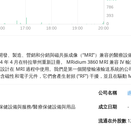
TION 開發、製造、營銷和分銷與磁共振成像（“MRI”）兼容的醫療
 年 4 月在特拉華州重新註冊。 MRidium 3860 MRI 兼容
設計在 MRI 過程中使用。我們是第一個開發輸液輸送系統的公司
磁性和電子元件，它們會產生射頻 (“RF”) 干擾，並且在驅動
公司名稱
i
保健設備與服務/醫療保健設備與用品
成立日期
-
流通在外股數
1