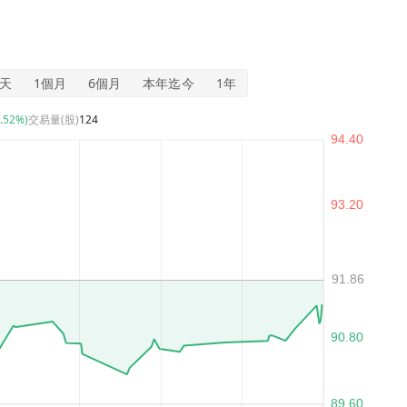
5天
1個月
6個月
本年迄今
1年
0.52%)
交易量(股)
124