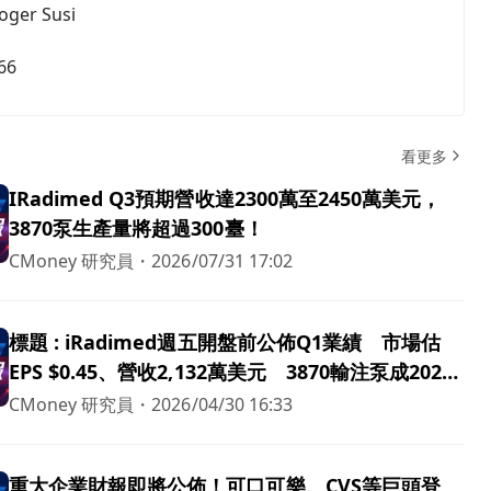
oger Susi
66
看更多
IRadimed Q3預期營收達2300萬至2450萬美元，
3870泵生產量將超過300臺！
CMoney 研究員
・
2026/07/31 17:02
標題 : iRadimed週五開盤前公佈Q1業績 市場估
EPS $0.45、營收2,132萬美元 3870輸注泵成2026
衝刺動力
CMoney 研究員
・
2026/04/30 16:33
重大企業財報即將公佈！可口可樂、CVS等巨頭登