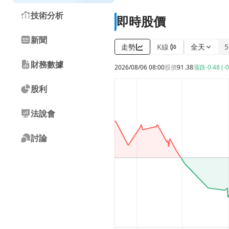
技術分析
即時股價
新聞
走勢
K線
全天
財務數據
2026/08/06 08:00
股價
91.38
漲跌
-0.48 (-
股利
法說會
討論