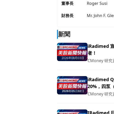
董事長
Roger Susi
財務長
Mr. John F. Gl
新聞
iRadime
者！
CMoney 研究
iRadimed
20%，四泵
CMoney 研究
IRadime