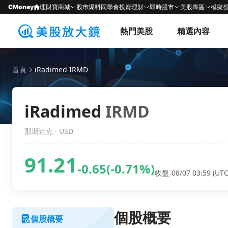
CMoney
理財寶商城
股市爆料同學會
投資理財
即時股市
美股專區
模擬
熱門美股
精選內容
首頁
iRadimed IRMD
iRadimed
IRMD
那斯達克 · USD
91.21
-0.65
(-0.71%)
收盤 08/07 03:59 (UTC
個股概要
個股概要