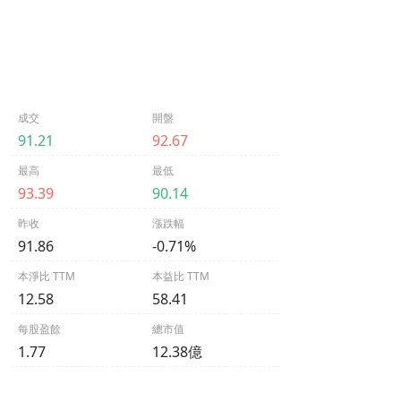
成交
開盤
91.21
92.67
最高
最低
93.39
90.14
昨收
漲跌幅
91.86
-0.71%
本淨比 TTM
本益比 TTM
12.58
58.41
每股盈餘
總市值
1.77
12.38億