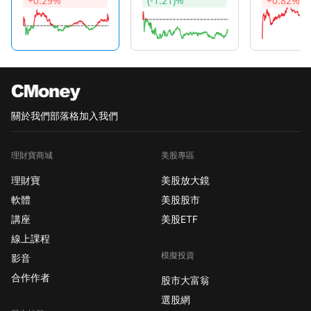
+0.29%
(-1.21)%
+0.82%
關於我們
部落格
加入我們
理財寶商城
美股專區
理財寶
美股放大鏡
軟體
美股股市
講座
美股ETF
線上課程
模擬投資
影音
合作作者
股市大富翁
選股網